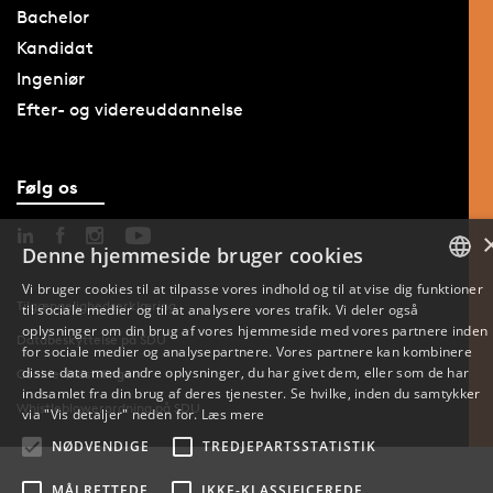
Bachelor
Kandidat
Ingeniør
Efter- og videreuddannelse
Følg os
Denne hjemmeside bruger cookies
Vi bruger cookies til at tilpasse vores indhold og til at vise dig funktioner
Tilgængelighedserklæring
til sociale medier og til at analysere vores trafik. Vi deler også
DANISH
oplysninger om din brug af vores hjemmeside med vores partnere inden
Databeskyttelse på SDU
for sociale medier og analysepartnere. Vores partnere kan kombinere
ENGLISH
disse data med andre oplysninger, du har givet dem, eller som de har
Cookie-indstillinger
indsamlet fra din brug af deres tjenester. Se hvilke, inden du samtykker
Whistleblowerordning på SDU
DANISH
via "Vis detaljer" neden for.
Læs mere
NØDVENDIGE
TREDJEPARTSSTATISTIK
MÅLRETTEDE
IKKE-KLASSIFICEREDE