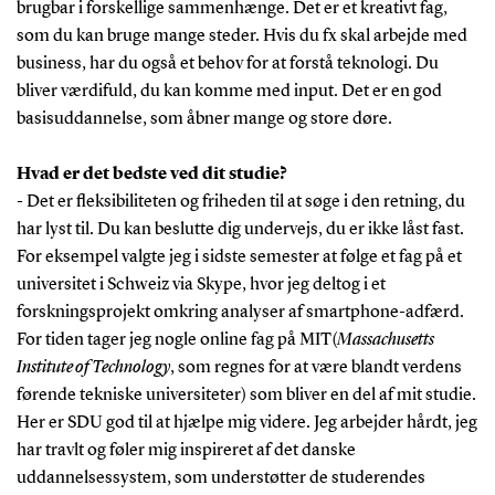
brugbar i forskellige sammenhænge. Det er et kreativt fag,
som du kan bruge mange steder. Hvis du fx skal arbejde med
business, har du også et behov for at forstå teknologi. Du
bliver værdifuld, du kan komme med input. Det er en god
basisuddannelse, som åbner mange og store døre.
Hvad er det bedste ved dit studie?
- Det er fleksibiliteten og friheden til at søge i den retning, du
har lyst til. Du kan beslutte dig undervejs, du er ikke låst fast.
For eksempel valgte jeg i sidste semester at følge et fag på et
universitet i Schweiz via Skype, hvor jeg deltog i et
forskningsprojekt omkring analyser af smartphone-adfærd.
For tiden tager jeg nogle online fag på MIT(
Massachusetts
Institute of Technology
, som regnes for at være blandt verdens
førende tekniske universiteter) som bliver en del af mit studie.
Her er SDU god til at hjælpe mig videre. Jeg arbejder hårdt, jeg
har travlt og føler mig inspireret af det danske
uddannelsessystem, som understøtter de studerendes