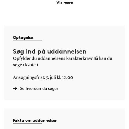
Mechatronics er for
Vis mere
dig, der…
vil kombinere mekanik, elektronik og
software i intelligente teknologiske
løsninger
Optagelse
interesserer dig for robotter, automation,
autonome systemer, energi eller
Søg ind på uddannelsen
sundhedsteknologi
Opfylder du uddannelsens karakterkrav? Så kan du
vil arbejde praktisk og projektorienteret
søge i kvote 1.
med virkelige problemstillinger fra
industrien
Ansøgningsfrist: 5. juli kl. 12.00
gerne vil forstå både de tekniske detaljer og
det store billede i moderne
Se hvordan du søger
produktudvikling
Fakta om uddannelsen
Hvad lærer du?