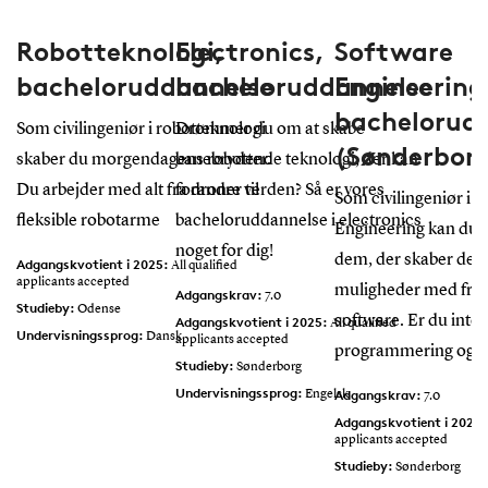
Robotteknologi,
Electronics,
Software
bacheloruddannelse
bacheloruddannelse
Engineering
bachelorud
Som civilingeniør i robotteknologi
Drømmer du om at skabe
(Sønderbor
skaber du morgendagens robotter.
banebrydende teknologi, der kan
Du arbejder med alt fra droner til
forandre verden? Så er vores
Som civilingeniør i 
fleksible robotarme
bacheloruddannelse i electronics
Engineering kan du b
noget for dig!
dem, der skaber de 
Adgangskvotient i 2025:
All qualified
applicants accepted
muligheder med fre
Adgangskrav:
7.0
Studieby:
Odense
software. Er du inter
Adgangskvotient i 2025:
All qualified
Undervisningssprog:
Dansk
applicants accepted
programmering og dat
Studieby:
Sønderborg
Undervisningssprog:
Adgangskrav:
Engelsk
7.0
Adgangskvotient i 2025
applicants accepted
Studieby:
Sønderborg