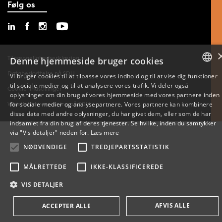
Følg os
Tilgængelighedserklæring
Denne hjemmeside bruger cookies
Databeskyttelse på SDU
Vi bruger cookies til at tilpasse vores indhold og til at vise dig funktioner
til sociale medier og til at analysere vores trafik. Vi deler også
DANISH
Cookie-indstillinger
oplysninger om din brug af vores hjemmeside med vores partnere inden
Whistleblowerordning på SDU
for sociale medier og analysepartnere. Vores partnere kan kombinere
ENGLISH
disse data med andre oplysninger, du har givet dem, eller som de har
indsamlet fra din brug af deres tjenester. Se hvilke, inden du samtykker
DANISH
via "Vis detaljer" neden for.
Læs mere
NØDVENDIGE
TREDJEPARTSSTATISTIK
MÅLRETTEDE
IKKE-KLASSIFICEREDE
VIS DETALJER
AFVIS ALLE
ACCEPTER ALLE