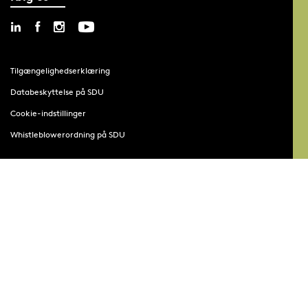
Tilgængelighedserklæring
Databeskyttelse på SDU
Cookie-indstillinger
Whistleblowerordning på SDU