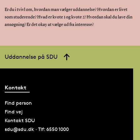
Er du i tvivl om, hvordan man vælger uddannelse? Hvordan er livet
som studerende? Hvad er kvote 1 og kvote 2? Hvordan skal du lave din
ansøgning? Er det okay at vælge ud fra interesse?
Uddannelse på SDU
Kontakt
Find person
Find vej
Kontakt SDU
sdu@sdu.dk · Tlf: 6550 1000