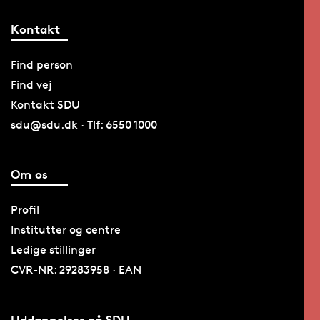
Kontakt
Find person
Find vej
Kontakt SDU
sdu@sdu.dk · Tlf: 6550 1000
Om os
Profil
Institutter og centre
Ledige stillinger
CVR-NR: 29283958 · EAN
Uddannelser på SDU