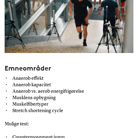
Emneområder
Anaerob effekt
Anaerob kapacitet
Anaerob vs. aerob energifrigørelse
Musklens opbygning
Muskelfibertyper
Stretch shortening cycle
Mulige test:
Countermovement jump