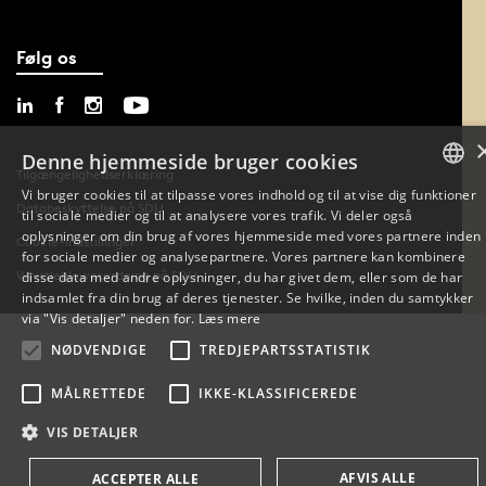
Følg os
Denne hjemmeside bruger cookies
Tilgængelighedserklæring
Vi bruger cookies til at tilpasse vores indhold og til at vise dig funktioner
Databeskyttelse på SDU
til sociale medier og til at analysere vores trafik. Vi deler også
DANISH
oplysninger om din brug af vores hjemmeside med vores partnere inden
Cookie-indstillinger
for sociale medier og analysepartnere. Vores partnere kan kombinere
ENGLISH
Whistleblowerordning på SDU
disse data med andre oplysninger, du har givet dem, eller som de har
indsamlet fra din brug af deres tjenester. Se hvilke, inden du samtykker
DANISH
via "Vis detaljer" neden for.
Læs mere
NØDVENDIGE
TREDJEPARTSSTATISTIK
MÅLRETTEDE
IKKE-KLASSIFICEREDE
VIS DETALJER
AFVIS ALLE
ACCEPTER ALLE