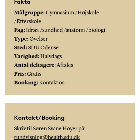
Fakta
Målgruppe:
Gymnasium /Højskole
/Efterskole
Fag:
Idræt /sundhed /anatomi /biologi
Type:
Øvelser
Sted:
SDU Odense
Varighed:
Halvdags
Antal deltagere
: Aftales
Pris:
Gratis
Booking:
Kontakt os
Kontakt/Booking
Skriv til Søren Svane Hoyer på:
rundvisning@health.sdu.dk