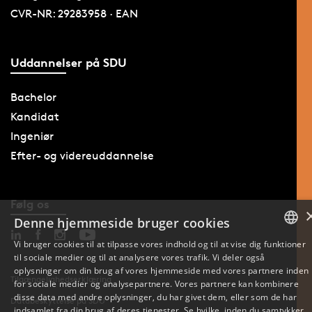
CVR-NR: 29283958 · EAN
Uddannelser på SDU
Bachelor
Kandidat
Ingeniør
Efter- og videreuddannelse
Følg os
Denne hjemmeside bruger cookies
Vi bruger cookies til at tilpasse vores indhold og til at vise dig funktioner
til sociale medier og til at analysere vores trafik. Vi deler også
DANISH
oplysninger om din brug af vores hjemmeside med vores partnere inden
Tilgængelighedserklæring
for sociale medier og analysepartnere. Vores partnere kan kombinere
ENGLISH
disse data med andre oplysninger, du har givet dem, eller som de har
Databeskyttelse på SDU
indsamlet fra din brug af deres tjenester. Se hvilke, inden du samtykker