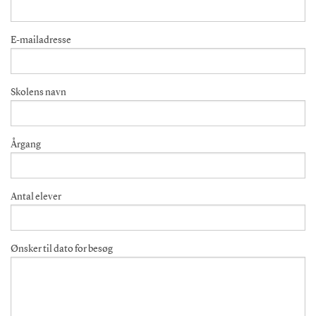
E-mailadresse
Skolens navn
Årgang
Antal elever
Ønsker til dato for besøg