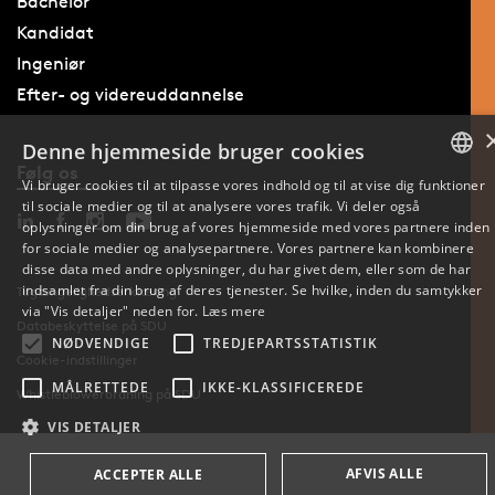
Bachelor
Kandidat
Ingeniør
Efter- og videreuddannelse
Denne hjemmeside bruger cookies
Følg os
Vi bruger cookies til at tilpasse vores indhold og til at vise dig funktioner
til sociale medier og til at analysere vores trafik. Vi deler også
DANISH
oplysninger om din brug af vores hjemmeside med vores partnere inden
for sociale medier og analysepartnere. Vores partnere kan kombinere
ENGLISH
disse data med andre oplysninger, du har givet dem, eller som de har
indsamlet fra din brug af deres tjenester. Se hvilke, inden du samtykker
Tilgængelighedserklæring
DANISH
via "Vis detaljer" neden for.
Læs mere
Databeskyttelse på SDU
NØDVENDIGE
TREDJEPARTSSTATISTIK
Cookie-indstillinger
MÅLRETTEDE
IKKE-KLASSIFICEREDE
Whistleblowerordning på SDU
VIS DETALJER
AFVIS ALLE
ACCEPTER ALLE