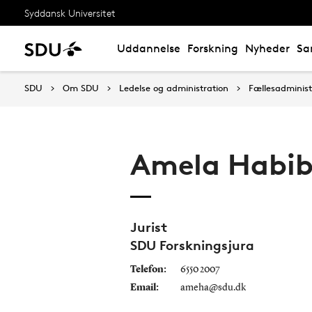
Syddansk Universitet
Uddannelse
Forskning
Nyheder
Sa
SDU
Om SDU
Ledelse og administration
Fællesadminist
Amela Habib
Jurist
SDU Forskningsjura
Telefon:
6550 2007
Email:
ameha@sdu.dk