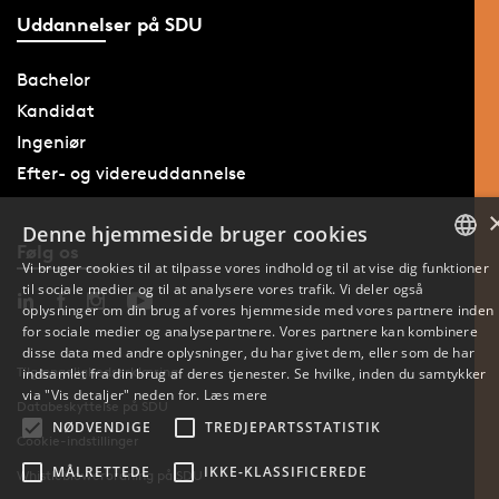
Uddannelser på SDU
Bachelor
Kandidat
Ingeniør
Efter- og videreuddannelse
Denne hjemmeside bruger cookies
Følg os
Vi bruger cookies til at tilpasse vores indhold og til at vise dig funktioner
til sociale medier og til at analysere vores trafik. Vi deler også
DANISH
oplysninger om din brug af vores hjemmeside med vores partnere inden
for sociale medier og analysepartnere. Vores partnere kan kombinere
ENGLISH
disse data med andre oplysninger, du har givet dem, eller som de har
Tilgængelighedserklæring
indsamlet fra din brug af deres tjenester. Se hvilke, inden du samtykker
DANISH
via "Vis detaljer" neden for.
Læs mere
Databeskyttelse på SDU
NØDVENDIGE
TREDJEPARTSSTATISTIK
Cookie-indstillinger
MÅLRETTEDE
IKKE-KLASSIFICEREDE
Whistleblowerordning på SDU