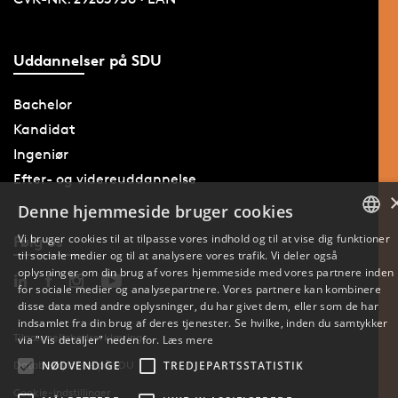
Uddannelser på SDU
Bachelor
Kandidat
Ingeniør
Efter- og videreuddannelse
Denne hjemmeside bruger cookies
Vi bruger cookies til at tilpasse vores indhold og til at vise dig funktioner
Følg os
til sociale medier og til at analysere vores trafik. Vi deler også
DANISH
oplysninger om din brug af vores hjemmeside med vores partnere inden
for sociale medier og analysepartnere. Vores partnere kan kombinere
ENGLISH
disse data med andre oplysninger, du har givet dem, eller som de har
indsamlet fra din brug af deres tjenester. Se hvilke, inden du samtykker
DANISH
Tilgængelighedserklæring
via "Vis detaljer" neden for.
Læs mere
Databeskyttelse på SDU
NØDVENDIGE
TREDJEPARTSSTATISTIK
Cookie-indstillinger