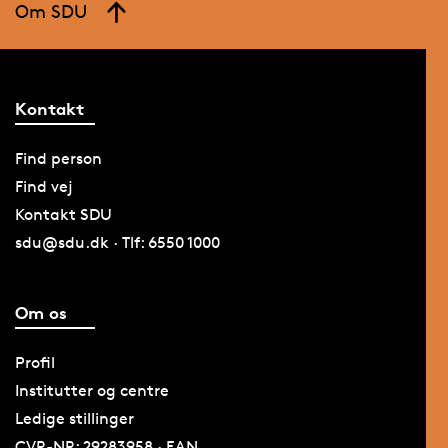
Om SDU
Kontakt
Find person
Find vej
Kontakt SDU
sdu@sdu.dk · Tlf: 6550 1000
Om os
Profil
Institutter og centre
Ledige stillinger
CVR-NR: 29283958 · EAN