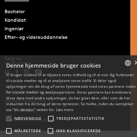
Bachelor
Kandidat
Ingeniør
Efter- og videreuddannelse
Følg os
Denne hjemmeside bruger cookies
Vi bruger cookies til at tilpasse vores indhold og til at vise dig funktioner
til sociale medier og til at analysere vores trafik. Vi deler også
DANISH
oplysninger om din brug af vores hjemmeside med vores partnere inden
Tilgængelighedserklæring
for sociale medier og analysepartnere. Vores partnere kan kombinere
ENGLISH
disse data med andre oplysninger, du har givet dem, eller som de har
Databeskyttelse på SDU
indsamlet fra din brug af deres tjenester. Se hvilke, inden du samtykker
DANISH
via "Vis detaljer" neden for.
Læs mere
Cookie-indstillinger
NØDVENDIGE
TREDJEPARTSSTATISTIK
Whistleblowerordning på SDU
MÅLRETTEDE
IKKE-KLASSIFICEREDE