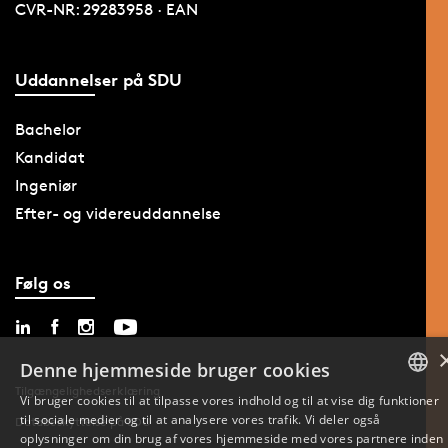
CVR-NR: 29283958 · EAN
Uddannelser på SDU
Bachelor
Kandidat
Ingeniør
Efter- og videreuddannelse
Følg os
Denne hjemmeside bruger cookies
Tilgængelighedserklæring
Vi bruger cookies til at tilpasse vores indhold og til at vise dig funktioner
til sociale medier og til at analysere vores trafik. Vi deler også
DANISH
Databeskyttelse på SDU
oplysninger om din brug af vores hjemmeside med vores partnere inden