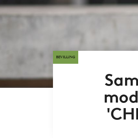
BEVILLING
Sam
modt
'CH