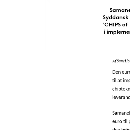
Samaneh
Syddansk 
'CHIPS of 
i impleme
Af Sune Hol
Den euro
til at i
chiptekn
leveranc
Samaneh 
euro til