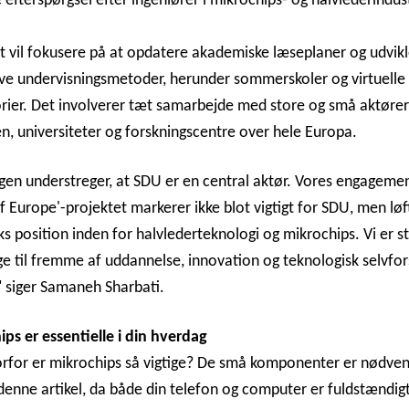
 efterspørgsel efter ingeniører i mikrochips- og halvlederindus
t vil fokusere på at opdatere akademiske læseplaner og udvik
ve undervisningsmetoder, herunder sommerskoler og virtuelle
rier. Det involverer tæt samarbejde med store og små aktører
en, universiteter og forskningscentre over hele Europa.
ngen understreger, at SDU er en central aktør. Vores engagemen
f Europe'-projektet markerer ikke blot vigtigt for SDU, men løf
 position inden for halvlederteknologi og mikrochips. Vi er st
ge til fremme af uddannelse, innovation og teknologisk selvfor
 siger Samaneh Sharbati.
ps er essentielle i din hverdag
rfor er mikrochips så vigtige? De små komponenter er nødven
denne artikel, da både din telefon og computer er fuldstændig