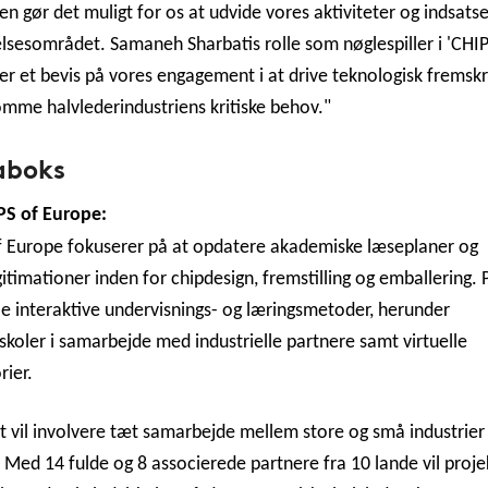
gen gør det muligt for os at udvide vores aktiviteter og indsats
sesområdet. Samaneh Sharbatis rolle som nøglespiller i 'CHIP
er et bevis på vores engagement i at drive teknologisk fremskr
me halvlederindustriens kritiske behov."
aboks
S of Europe:
f Europe fokuserer på at opdatere akademiske læseplaner og
itimationer inden for chipdesign, fremstilling og emballering. 
kle interaktive undervisnings- og læringsmetoder, herunder
oler i samarbejde med industrielle partnere samt virtuelle
rier.
t vil involvere tæt samarbejde mellem store og små industrier
 Med 14 fulde og 8 associerede partnere fra 10 lande vil proje