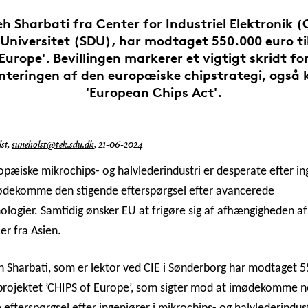
 Sharbati fra Center for Industriel Elektronik (
Universitet (SDU), har modtaget 550.000 euro til
Europe'. Bevillingen markerer et vigtigt skridt 
nteringen af den europæiske chipstrategi, også
'European Chips Act'.
st,
suneholst@tek.sdu.dk
,
21-06-2024
pæiske mikrochips- og halvlederindustri er desperate efter in
mødekomme den stigende efterspørgsel efter avancerede
ologier. Samtidig ønsker EU at frigøre sig af afhængigheden af
er fra Asien.
Sharbati, som er lektor ved CIE i Sønderborg har modtaget 
 projektet ’CHIPS of Europe’, som sigter mod at imødekomme 