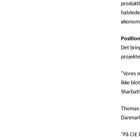
produkti
halvlede
økonomi
Position
Det brin
projekte
"Vores m
ikke blo
Sharbati
Thomas E
Danmark
"På CIE 