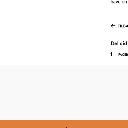
have en 
TILB
Del si
FACE