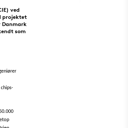
CIE) ved
 projektet
for Danmark
 kendt som
geniører
 chips-
550.000
netop