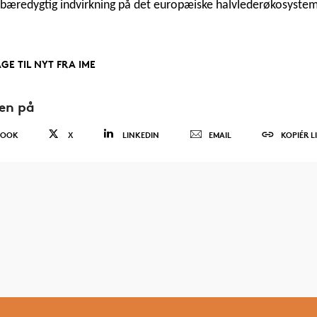
bæredygtig indvirkning på det europæiske halvlederøkosystem
AGE TIL NYT FRA IME
den på
BOOK
X
LINKEDIN
EMAIL
KOPIÉR L