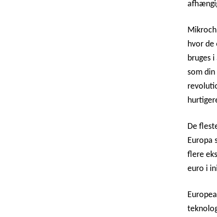
afhængi
Mikrochi
hvor de 
bruges i
som din 
revoluti
hurtiger
De flest
Europa s
flere ek
euro i i
European
teknolog