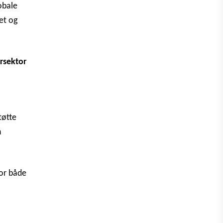
obale
et og
rsektor
tøtte
h
for både