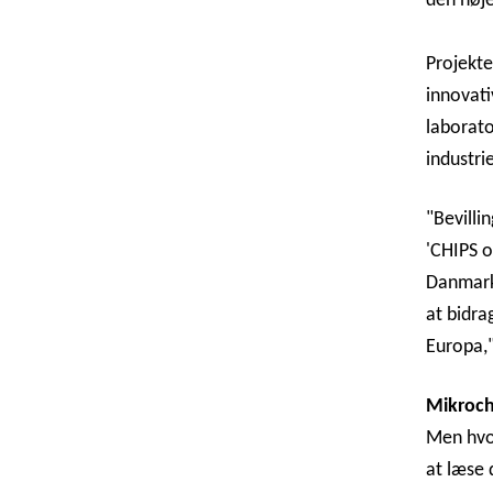
den høje
Projekte
innovati
laborato
industri
"Bevilli
'CHIPS o
Danmarks
at bidra
Europa,"
Mikrochi
Men hvo
at læse 