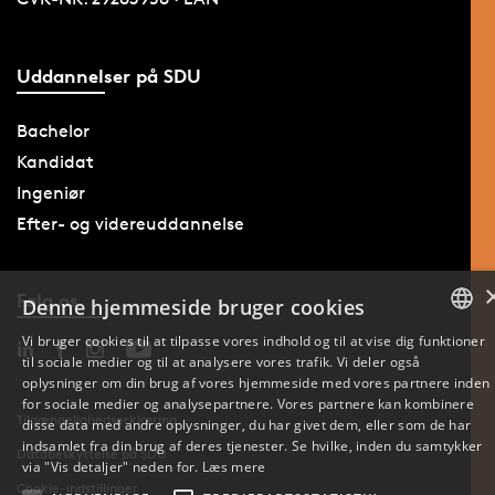
Uddannelser på SDU
Bachelor
Kandidat
Ingeniør
Efter- og videreuddannelse
Følg os
Denne hjemmeside bruger cookies
Vi bruger cookies til at tilpasse vores indhold og til at vise dig funktioner
til sociale medier og til at analysere vores trafik. Vi deler også
DANISH
oplysninger om din brug af vores hjemmeside med vores partnere inden
for sociale medier og analysepartnere. Vores partnere kan kombinere
ENGLISH
Tilgængelighedserklæring
disse data med andre oplysninger, du har givet dem, eller som de har
indsamlet fra din brug af deres tjenester. Se hvilke, inden du samtykker
Databeskyttelse på SDU
DANISH
via "Vis detaljer" neden for.
Læs mere
Cookie-indstillinger