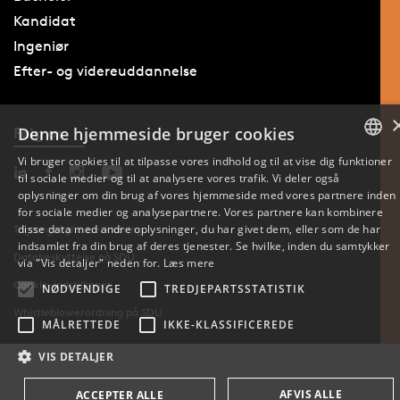
Kandidat
Ingeniør
Efter- og videreuddannelse
Denne hjemmeside bruger cookies
Følg os
Vi bruger cookies til at tilpasse vores indhold og til at vise dig funktioner
til sociale medier og til at analysere vores trafik. Vi deler også
DANISH
oplysninger om din brug af vores hjemmeside med vores partnere inden
for sociale medier og analysepartnere. Vores partnere kan kombinere
ENGLISH
disse data med andre oplysninger, du har givet dem, eller som de har
Tilgængelighedserklæring
indsamlet fra din brug af deres tjenester. Se hvilke, inden du samtykker
Databeskyttelse på SDU
DANISH
via "Vis detaljer" neden for.
Læs mere
Cookie-indstillinger
NØDVENDIGE
TREDJEPARTSSTATISTIK
Whistleblowerordning på SDU
MÅLRETTEDE
IKKE-KLASSIFICEREDE
VIS DETALJER
AFVIS ALLE
ACCEPTER ALLE