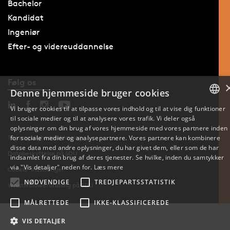
Bachelor
Kandidat
Ingeniør
Efter- og videreuddannelse
Følg os
Denne hjemmeside bruger cookies
Vi bruger cookies til at tilpasse vores indhold og til at vise dig funktioner
til sociale medier og til at analysere vores trafik. Vi deler også
DANISH
oplysninger om din brug af vores hjemmeside med vores partnere inden
for sociale medier og analysepartnere. Vores partnere kan kombinere
Tilgængelighedserklæring
ENGLISH
disse data med andre oplysninger, du har givet dem, eller som de har
Databeskyttelse på SDU
indsamlet fra din brug af deres tjenester. Se hvilke, inden du samtykker
DANISH
via "Vis detaljer" neden for.
Læs mere
Cookie-indstillinger
NØDVENDIGE
TREDJEPARTSSTATISTIK
Whistleblowerordning på SDU
MÅLRETTEDE
IKKE-KLASSIFICEREDE
VIS DETALJER