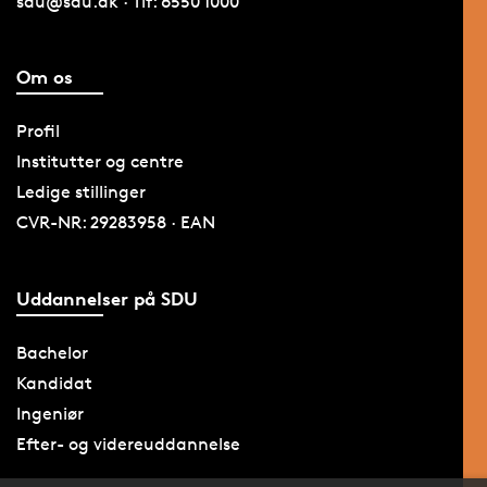
sdu@sdu.dk · Tlf: 6550 1000
Om os
Profil
Institutter og centre
Ledige stillinger
CVR-NR: 29283958 · EAN
Uddannelser på SDU
Bachelor
Kandidat
Ingeniør
Efter- og videreuddannelse