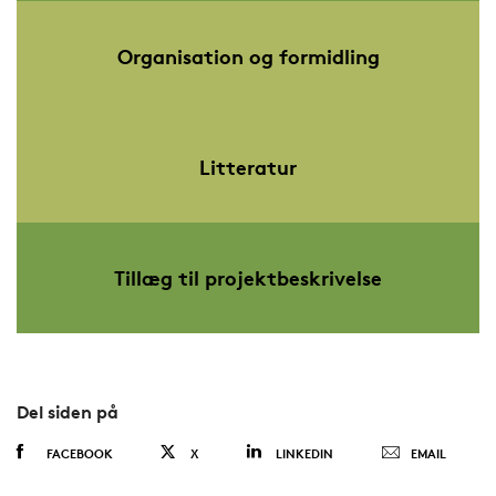
Organisation og formidling
Litteratur
Tillæg til projektbeskrivelse
Del siden på
FACEBOOK
X
LINKEDIN
EMAIL