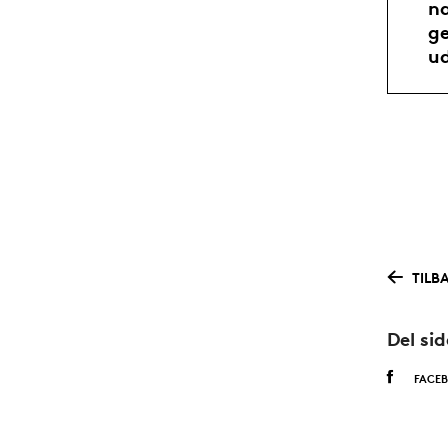
na
ge
u
TILB
Del si
FACE