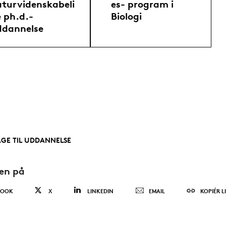
turvidenskabeli
es- program i
 ph.d.-
Biologi
ddannelse
AGE TIL UDDANNELSE
den på
BOOK
X
LINKEDIN
EMAIL
KOPIÉR L