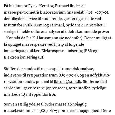
På Institut for Fysik, Kemi og Farmaci findes et
massespektrometrisk laboratorium (masselab) (
Ø14-605-0
),
der tilbyder service til studerende, gæster og ansatte ved
Institut for Fysik, Kemi og Farmaci, Syddansk Universitet. I
særlige tilfælde udføres analyser af udefrakommende prøver
- Kontakt da Pia K. Haussmann (se nedenfor). Det er muligt at
få optaget massespektre ved hjælp af følgende
ioniseringsteknikker: Elektrospray-ionisering (ESI) og
Elektron ionisering (EI).
Stoffer, der sendes til massespektrometrisk analyse,
indleveres til Præparationsrum (
Ø9-509-1
), og en udfyldt MS-
rekvisition sendes pr. mail til
fkf-ms@sdu.dk
. Stofferne skal
så vidt muligt være rene (oprensede), tørre stoffer i tydeligt
mærkede 1,5 ml eppendorfrør.
Som en særlig ydelse tilbyder masselab nøjagtig
massebestemmelse (ESI) på ±5 ppm massenøjagtighed. Dette