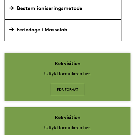
Bestem ioniseringsmetode
Feriedage i Masselab
Rekvisition
Udfyld formularen her.
PDF. FORMAT
Rekvisition
Udfyld formularen her.