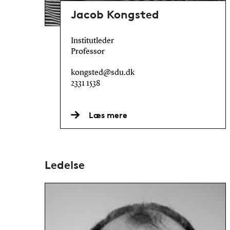
Jacob Kongsted
Institutleder
Professor
kongsted@sdu.dk
2331 1538
Læs mere
Ledelse