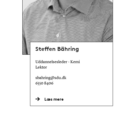
Steffen Bähring
Uddannelsesleder - Kemi
Lektor
sbahring@sdu.dk
6550 8406
Læs mere