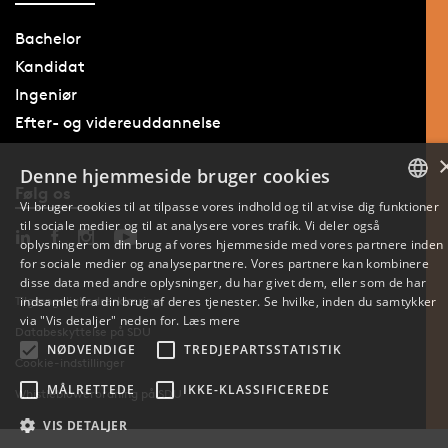
Bachelor
Kandidat
Ingeniør
Efter- og videreuddannelse
Denne hjemmeside bruger cookies
Følg os
Vi bruger cookies til at tilpasse vores indhold og til at vise dig funktioner
til sociale medier og til at analysere vores trafik. Vi deler også
DANISH
oplysninger om din brug af vores hjemmeside med vores partnere inden
for sociale medier og analysepartnere. Vores partnere kan kombinere
ENGLISH
disse data med andre oplysninger, du har givet dem, eller som de har
Tilgængelighedserklæring
indsamlet fra din brug af deres tjenester. Se hvilke, inden du samtykker
DANISH
via "Vis detaljer" neden for.
Læs mere
Databeskyttelse på SDU
NØDVENDIGE
TREDJEPARTSSTATISTIK
Cookie-indstillinger
MÅLRETTEDE
IKKE-KLASSIFICEREDE
Whistleblowerordning på SDU
VIS DETALJER