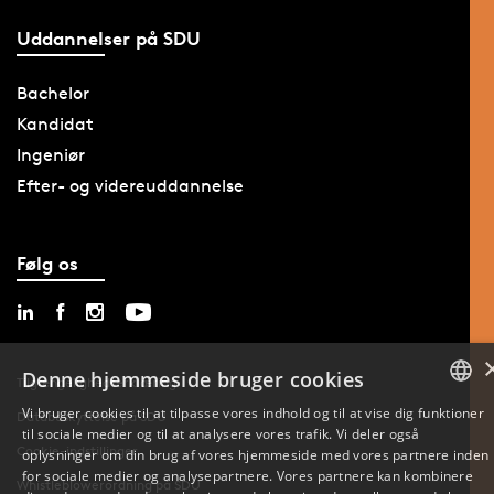
Uddannelser på SDU
Bachelor
Kandidat
Ingeniør
Efter- og videreuddannelse
Følg os
Denne hjemmeside bruger cookies
Tilgængelighedserklæring
Vi bruger cookies til at tilpasse vores indhold og til at vise dig funktioner
Databeskyttelse på SDU
til sociale medier og til at analysere vores trafik. Vi deler også
DANISH
Cookie-indstillinger
oplysninger om din brug af vores hjemmeside med vores partnere inden
for sociale medier og analysepartnere. Vores partnere kan kombinere
ENGLISH
Whistleblowerordning på SDU