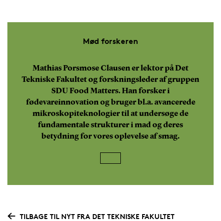
Mød forskeren
Mathias Porsmose Clausen er lektor på Det
Tekniske Fakultet og forskningsleder af gruppen
SDU Food Matters. Han forsker i
fødevareinnovation og bruger bl.a. avancerede
mikroskopiteknologier til at undersøge de
fundamentale strukturer i mad og deres
betydning for vores oplevelse af smag.
TILBAGE TIL NYT FRA DET TEKNISKE FAKULTET