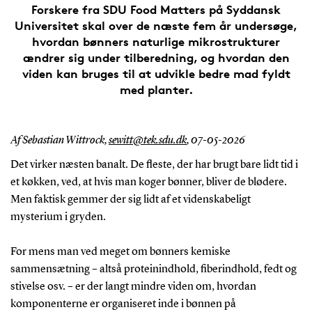
Forskere fra SDU Food Matters på Syddansk
Universitet skal over de næste fem år undersøge,
hvordan bønners naturlige mikrostrukturer
ændrer sig under tilberedning, og hvordan den
viden kan bruges til at udvikle bedre mad fyldt
med planter.
Af Sebastian Wittrock,
sewitt@tek.sdu.dk
,
07-05-2026
Det virker næsten banalt. De fleste, der har brugt bare lidt tid i
et køkken, ved, at hvis man koger bønner, bliver de blødere.
Men faktisk gemmer der sig lidt af et videnskabeligt
mysterium i gryden.
For mens man ved meget om bønners kemiske
sammensætning – altså proteinindhold, fiberindhold, fedt og
stivelse osv. – er der langt mindre viden om, hvordan
komponenterne er organiseret inde i bønnen på