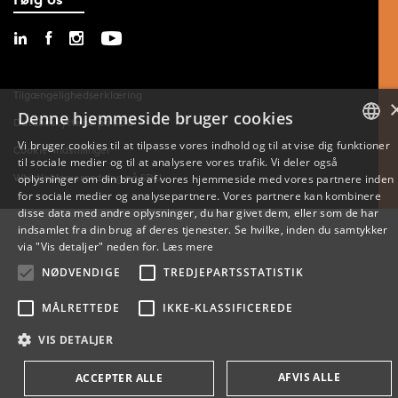
Tilgængelighedserklæring
Denne hjemmeside bruger cookies
Databeskyttelse på SDU
Vi bruger cookies til at tilpasse vores indhold og til at vise dig funktioner
Cookie-indstillinger
til sociale medier og til at analysere vores trafik. Vi deler også
DANISH
Whistleblowerordning på SDU
oplysninger om din brug af vores hjemmeside med vores partnere inden
for sociale medier og analysepartnere. Vores partnere kan kombinere
ENGLISH
disse data med andre oplysninger, du har givet dem, eller som de har
indsamlet fra din brug af deres tjenester. Se hvilke, inden du samtykker
DANISH
via "Vis detaljer" neden for.
Læs mere
NØDVENDIGE
TREDJEPARTSSTATISTIK
MÅLRETTEDE
IKKE-KLASSIFICEREDE
VIS DETALJER
AFVIS ALLE
ACCEPTER ALLE