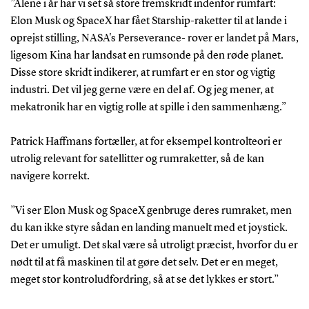
”Alene i år har vi set så store fremskridt indenfor rumfart:
Elon Musk og SpaceX har fået Starship-raketter til at lande i
oprejst stilling, NASA's Perseverance- rover er landet på Mars,
ligesom Kina har landsat en rumsonde på den røde planet.
Disse store skridt indikerer, at rumfart er en stor og vigtig
industri. Det vil jeg gerne være en del af. Og jeg mener, at
mekatronik har en vigtig rolle at spille i den sammenhæng.”
Patrick Haffmans fortæller, at for eksempel kontrolteori er
utrolig relevant for satellitter og rumraketter, så de kan
navigere korrekt.
”Vi ser Elon Musk og SpaceX genbruge deres rumraket, men
du kan ikke styre sådan en landing manuelt med et joystick.
Det er umuligt. Det skal være så utroligt præcist, hvorfor du er
nødt til at få maskinen til at gøre det selv. Det er en meget,
meget stor kontroludfordring, så at se det lykkes er stort.”