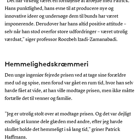
”Det har virkelig været en fornøjelse at arbejde med Patrick.
Hans punktlighed, hans evne til at producere nye og
innovative ideer og undersøge dem til bunds har været
imponerende. Derudover har hans altid positive attitude –
selv når han stod overfor store udfordringer – været utrolig
værdsat,” siger professor Roozbeh Izadi-Zamanabadi.
Hemmelighedskræmmeri
Den unge ingeniør fejrede prisen ved at tage sine forældre
med ud og spise, men forud var gået en rum tid, hvor han selv
havde fået at vide, at han ville modtage prisen, men ikke måtte
fortælle det til venner og familie.
”Jeg er utrolig stolt over at modtage prisen. Og det var dejligt
endelig at kunne dele glæden med andre, efter jeg havde
skullet holde det hemmeligt i så lang tid,” griner Patrick
Haffmans.