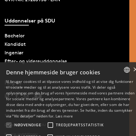
Uddannelser på SDU
Bachelor
Kandidat
Ingeniør
Efter- og videreuddannelse
Denne hjemmeside bruger cookies
Vi bruger cookies til at tilpasse vores indhold og til at vise dig funktioner
Følg os
til sociale medier og til at analysere vores trafik. Vi deler også
DANISH
oplysninger om din brug af vores hjemmeside med vores partnere inden
for sociale medier og analysepartnere. Vores partnere kan kombinere
ENGLISH
disse data med andre oplysninger, du har givet dem, eller som de har
indsamlet fra din brug af deres tjenester. Se hvilke, inden du samtykker
DANISH
Tilgængelighedserklæring
via "Vis detaljer" neden for.
Læs mere
Databeskyttelse på SDU
NØDVENDIGE
TREDJEPARTSSTATISTIK
Cookie-indstillinger