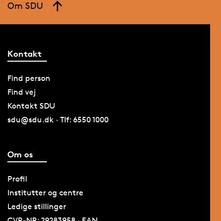
Om SDU
Kontakt
Find person
Find vej
Kontakt SDU
sdu@sdu.dk · Tlf: 6550 1000
Om os
Profil
Institutter og centre
Ledige stillinger
CVR-NR: 29283958 · EAN