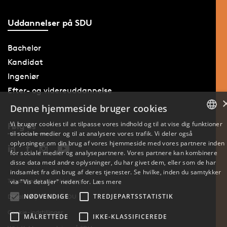
Uddannelser på SDU
Bachelor
Kandidat
Ingeniør
Efter- og videreuddannelse
Denne hjemmeside bruger cookies
Vi bruger cookies til at tilpasse vores indhold og til at vise dig funktioner
Følg os
til sociale medier og til at analysere vores trafik. Vi deler også
DANISH
oplysninger om din brug af vores hjemmeside med vores partnere inden
for sociale medier og analysepartnere. Vores partnere kan kombinere
ENGLISH
disse data med andre oplysninger, du har givet dem, eller som de har
indsamlet fra din brug af deres tjenester. Se hvilke, inden du samtykker
DANISH
Tilgængelighedserklæring
via "Vis detaljer" neden for.
Læs mere
NØDVENDIGE
TREDJEPARTSSTATISTIK
Databeskyttelse på SDU
Cookie-indstillinger
MÅLRETTEDE
IKKE-KLASSIFICEREDE