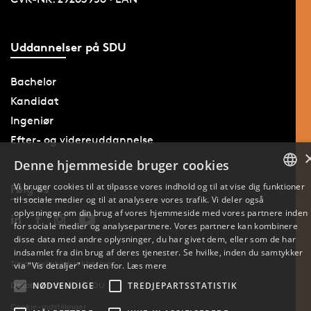
Uddannelser på SDU
Bachelor
Kandidat
Ingeniør
Efter- og videreuddannelse
Denne hjemmeside bruger cookies
Vi bruger cookies til at tilpasse vores indhold og til at vise dig funktioner
Følg os
til sociale medier og til at analysere vores trafik. Vi deler også
DANISH
oplysninger om din brug af vores hjemmeside med vores partnere inden
for sociale medier og analysepartnere. Vores partnere kan kombinere
ENGLISH
disse data med andre oplysninger, du har givet dem, eller som de har
indsamlet fra din brug af deres tjenester. Se hvilke, inden du samtykker
DANISH
Tilgængelighedserklæring
via "Vis detaljer" neden for.
Læs mere
Databeskyttelse på SDU
NØDVENDIGE
TREDJEPARTSSTATISTIK
Cookie-indstillinger