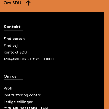
Om SDU
Kontakt
Find person
Find vej
Kontakt SDU
sdu@sdu.dk · Tlf: 6550 1000
Om os
Profil
Institutter og centre
Ledige stillinger
CVR-NR: 29283958 · EAN