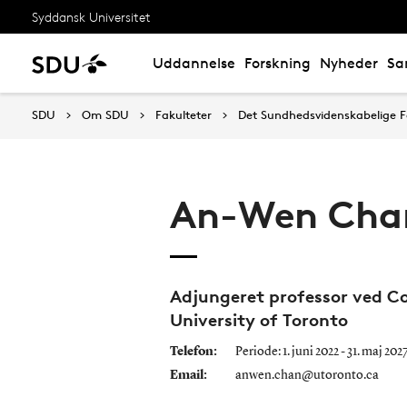
Syddansk Universitet
Uddannelse
Forskning
Nyheder
Sa
SDU
Om SDU
Fakulteter
Det Sundhedsvidenskabelige F
An-Wen Cha
Adjungeret professor ved 
University of Toronto
Telefon:
Periode: 1. juni 2022 - 31. maj 202
Email:
anwen.chan@utoronto.ca