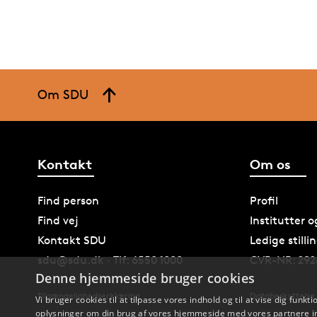
Om SDU
Kontakt
Om os
Find person
Profil
Find vej
Institutter 
Kontakt SDU
Ledige stilli
sdu@sdu.dk · Tlf: 6550 1000
CVR-NR: 292
Denne hjemmeside bruger cookies
Tilgængelighedserklæring
Databeskyttelse
Vi bruger cookies til at tilpasse vores indhold og til at vise dig funkti
oplysninger om din brug af vores hjemmeside med vores partnere in