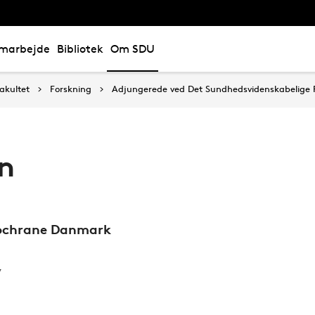
marbejde
Bibliotek
Om SDU
akultet
Forskning
Adjungerede ved Det Sundhedsvidenskabelige 
n
Cochrane Danmark
7