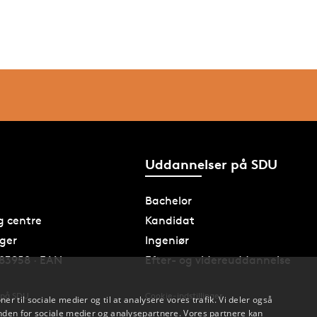
Uddannelser på SDU
Bachelor
og centre
Kandidat
nger
Ingeniør
83958 · EAN
Efter- og videreuddannelse
 på SDU
Cookie-indstillinger
oner til sociale medier og til at analysere vores trafik. Vi deler også
den for sociale medier og analysepartnere. Vores partnere kan