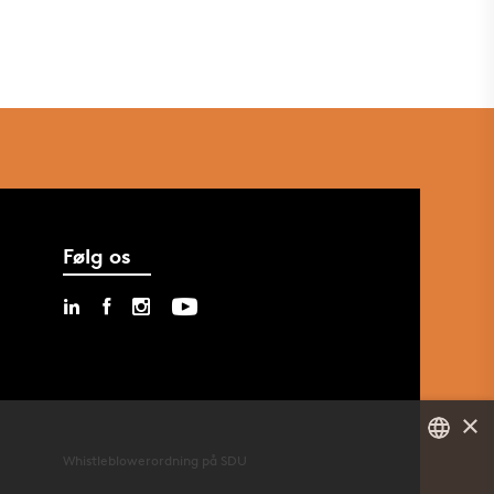
Følg os
×
Whistleblowerordning på SDU
DANISH