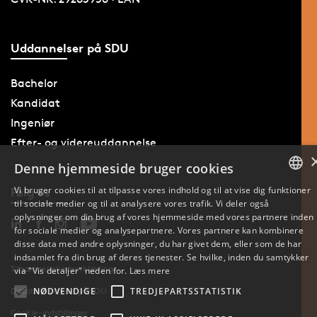
Uddannelser på SDU
Bachelor
Kandidat
Ingeniør
Efter- og videreuddannelse
Denne hjemmeside bruger cookies
Vi bruger cookies til at tilpasse vores indhold og til at vise dig funktioner
Følg os
til sociale medier og til at analysere vores trafik. Vi deler også
DANISH
oplysninger om din brug af vores hjemmeside med vores partnere inden
for sociale medier og analysepartnere. Vores partnere kan kombinere
ENGLISH
disse data med andre oplysninger, du har givet dem, eller som de har
indsamlet fra din brug af deres tjenester. Se hvilke, inden du samtykker
DANISH
Tilgængelighedserklæring
via "Vis detaljer" neden for.
Læs mere
Databeskyttelse på SDU
NØDVENDIGE
TREDJEPARTSSTATISTIK
Cookie-indstillinger