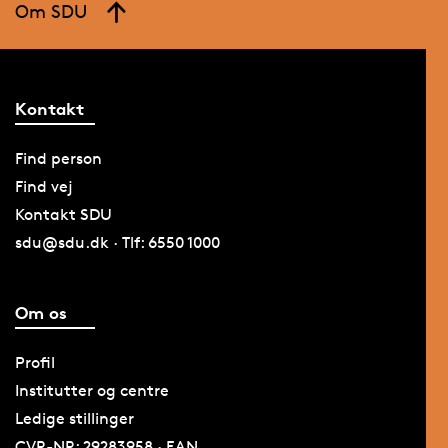
Om SDU
Kontakt
Find person
Find vej
Kontakt SDU
sdu@sdu.dk · Tlf: 6550 1000
Om os
Profil
Institutter og centre
Ledige stillinger
CVR-NR: 29283958 · EAN