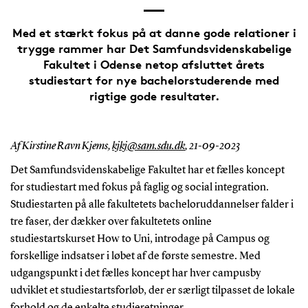
Med et stærkt fokus på at danne gode relationer i
trygge rammer har Det Samfundsvidenskabelige
Fakultet i Odense netop afsluttet årets
studiestart for nye bachelorstuderende med
rigtige gode resultater.
Af Kirstine Ravn Kjems,
kjkj@sam.sdu.dk
,
21-09-2023
Det Samfundsvidenskabelige Fakultet har et fælles koncept
for studiestart med fokus på faglig og social integration.
Studiestarten på alle fakultetets bacheloruddannelser falder i
tre faser, der dækker over fakultetets online
studiestartskurset How to Uni, introdage på Campus og
forskellige indsatser i løbet af de første semestre. Med
udgangspunkt i det fælles koncept har hver campusby
udviklet et studiestartsforløb, der er særligt tilpasset de lokale
forhold og de enkelte studieretninger.