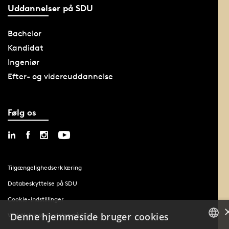
Uddannelser på SDU
Bachelor
Kandidat
Ingeniør
Efter- og videreuddannelse
Følg os
Tilgængelighedserklæring
Databeskyttelse på SDU
Cookie-indstillinger
Denne hjemmeside bruger cookies
Whistleblowerordning på SDU