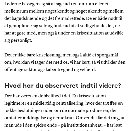
Lederne bevæger sig så at sige ud i et tomrum eller et
mellemrum mellem noget kendt og noget ukendt og mellem
det bagudskuende og det fremadrettede. De er både nødt til
at genopfinde sig selv og finde ud af at vedligeholde det, de
har at gøre med, men også under en krisesituation at udvikle
sig personligt.
Det er ikke bare kriseløsning, men også altid et spørgsmål
om, hvordan vi tager det med os, vi har lært, så vi udvikler den
offentlige sektor og skaber tryghed og velfærd.
Hvad har du observeret indtil videre?
Der har været en dobbelthed i det. En krisesituation
legitimerer en midlertidig centralisering, hvor der træffes en
række beslutninger uden om de normale producerer, der
omfatter inddragelse og demokrati. Omvendt slår det mig, at
man ude i den spidse ende – på institutionsniveau – har løst