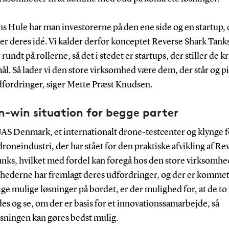
ns Hule har man investorerne på den ene side og en startup, 
er deres idé. Vi kalder derfor konceptet Reverse Shark Tanks
 rundt på rollerne, så det i stedet er startups, der stiller de kr
l. Så lader vi den store virksomhed være dem, der står og p
dfordringer, siger Mette Præst Knudsen.
n-win situation for begge parter
UAS Denmark, et internationalt drone-testcenter og klynge 
roneindustri, der har stået for den praktiske afvikling af Re
anks, hvilket med fordel kan foregå hos den store virksomhe
hederne har fremlagt deres udfordringer, og der er komme
ige mulige løsninger på bordet, er der mulighed for, at de to
s og se, om der er basis for et innovationssamarbejde, så
sningen kan gøres bedst mulig.