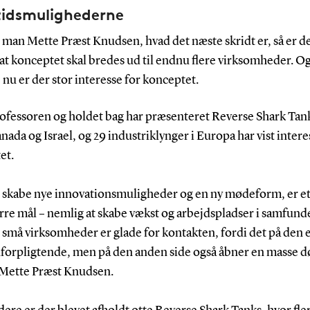
idsmulighederne
man Mette Præst Knudsen, hvad det næste skridt er, så er d
at konceptet skal bredes ud til endnu flere virksomheder. O
 nu er der stor interesse for konceptet.
fessoren og holdet bag har præsenteret Reverse Shark Tanks 
ada og Israel, og 29 industriklynger i Europa har vist intere
et.
at skabe nye innovationsmuligheder og en ny mødeform, er e
tørre mål – nemlig at skabe vækst og arbejdspladser i samfund
 små virksomheder er glade for kontakten, fordi det på den 
 uforpligtende, men på den anden side også åbner en masse d
 Mette Præst Knudsen.