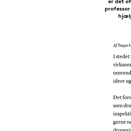
er det o
professor
hjæl
Af Tanya M
I stedet
virksomh
omvendt
ideer og
Det for
som dron
inspekti
gerne ne
dronevi