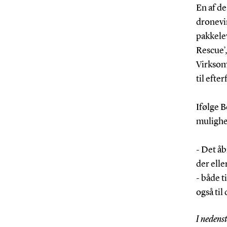
En af de
dronevi
pakkelev
Rescue’
Virksomh
til eft
Ifølge 
mulighed
- Det å
der elle
- både 
også til
I nedens