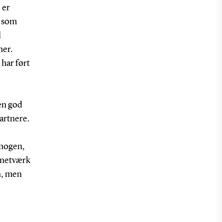
 er
r som
d
ner.
 har ført
en god
artnere.
 nogen,
e netværk
n, men