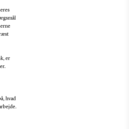
deres
pørgsmål
derne
Præst
k, er
er.
å, hvad
sarbejde.