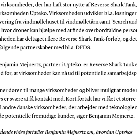
 virksomheder, der har haft stor nytte af Reverse Shark Tank,
rksomheden Upteko. Virksomheden udvikler bl.a. løsninge
ering fra vindmøllehuset til vindmølletårn samt ’Search an
, hvor droner kan hjælpe med at finde overbordfaldne perso
eden har deltaget i flere Reverse Shark Tank-forløb, og det
erfølgende partnerskaber med bl.a. DFDS.
Benjamin Mejnertz, partner i Upteko, er Reverse Shark Tank 
 for, at virksomheder kan nå ud til potentielle samarbejdsp
bner døren til mange virksomheder og bliver muligt at møde
rs er svære at få kontakt med. Kort fortalt har vi fået et størr
til andre danske virksomheder, der arbejder med teknologie
 de potentielle fremtidige kunder, siger Benjamin Mejnertz.
tående video fortæller Benjamin Mejnertz om, hvordan Uptekos