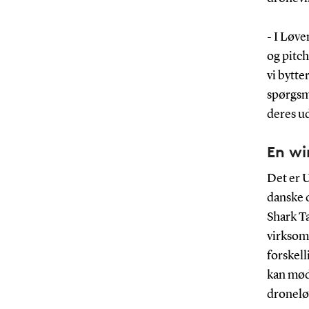
- I Løve
og pitch
vi bytter
spørgsmå
deres u
En wi
Det er 
danske d
Shark T
virksom
forskell
kan møde
dronelø