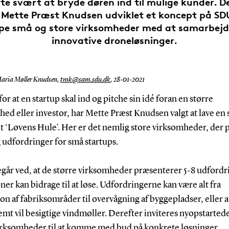
fte svært at bryde døren ind til mulige kunder. D
 Mette Præst Knudsen udviklet et koncept på SDU
pe små og store virksomheder med at samarbej
innovative droneløsninger.
aria Møller Knudsen,
tmk@sam.sdu.dk
,
28-01-2021
 for at en startup skal ind og pitche sin idé foran en større
ed eller investor, har Mette Præst Knudsen valgt at lave en 
 ‘Løvens Hule’. Her er det nemlig store virksomheder, der 
 udfordringer for små startups.
egår ved, at de større virksomheder præsenterer 5-8 udfordr
er kan bidrage til at løse. Udfordringerne kan være alt fra
on af fabriksområder til overvågning af byggepladser, eller 
mt vil besigtige vindmøller. Derefter inviteres nyopstarted
rksomheder til at komme med bud på konkrete løsninger.