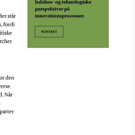
ledelses- og teknologiske
perspektiver på
der står
innovationsprocesser.
, fordi
KONTAKT
itiske
itcher
for den
verse
d. Når
t
 parter