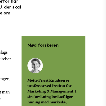
erfor har
, der skal
de om
Mød forskeren
slags
pitcher
inger,
Mette Præst Knudsen er
professor ved Institut for
Marketing & Management. I
at man
sin forskning beskæftiger
e
hun sig med markeds-,