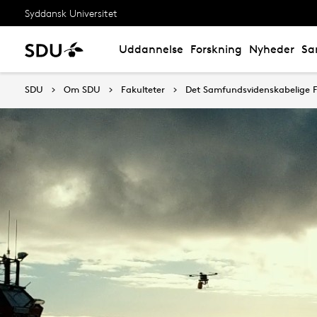
Syddansk Universitet
Uddannelse
Forskning
Nyheder
Sa
SDU
Om SDU
Fakulteter
Det Samfundsvidenskabelige F