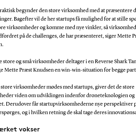
praktisk begynder den store virksomhed med at præsentere 
nger. Bagefter vil de her startups få mulighed for at stille s
store virksomheder og komme med nye vinkler, så virksomhe
dfordret på de challenges, de har præsenteret, siger Mette 
n.
e store og små virksomheder deltager i en Reverse Shark Tan
lge Mette Præst Knudsen en win-win-situation for begge part
e store virksomheder mødes med startups, giver det de store
heder viden om udviklingen indenfor droneteknologien og
t. Derudover får startupvirksomhederne nye perspektiver p
rspørges, og i hvilken retning de skal tage deres innovation
rket vokser