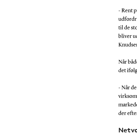
- Rent 
udfordri
til de 
bliver u
Knudse
Når båd
det ifø
- Når d
virksom
markede
der efte
Netvæ