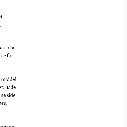
et
g
i bl.a.
sse for
t middel
et. Både
ene side
øre,