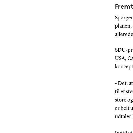
Fremt
Spørger 
planen, 
allerede
SDU-pro
USA, Can
koncept
- Det, 
til et s
store og
er helt
udtaler