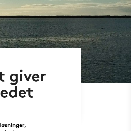
 giver
kedet
løsninger,