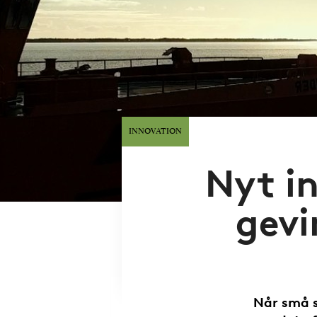
INNOVATION
Nyt i
gevi
Når små s