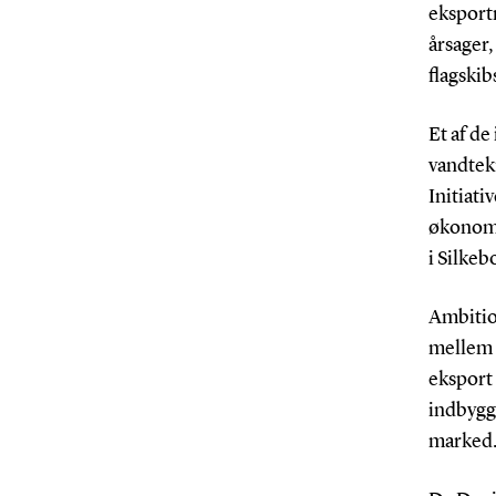
eksport
årsager,
flagski
Et af de
vandtek
Initiati
økonomi
i Silkeb
Ambitio
mellem 
eksport 
indbygg
marked