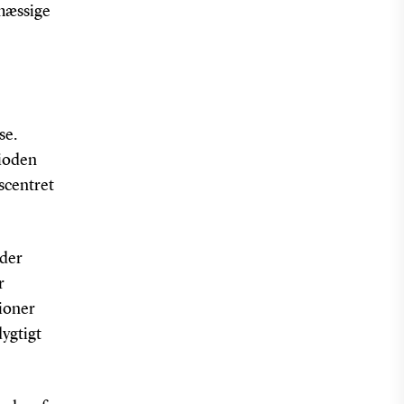
emæssige
se.
rioden
scentret
jder
r
lioner
ygtigt