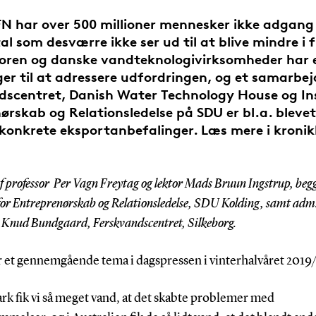
FN har over 500 millioner mennesker ikke adgang 
al som desværre ikke ser ud til at blive mindre i
oren og danske vandteknologivirksomheder har e
ger til at adressere udfordringen, og et samarbe
dscentret, Danish Water Technology House og Ins
ørskab og Relationsledelse på SDU er bl.a. blevet
 konkrete eksportanbefalinger. Læs mere i kroni
f professor Per Vagn Freytag og lektor Mads Bruun Ingstrup, beg
 for Entreprenørskab og Relationsledelse, SDU Kolding,
samt adm
, Knud Bundgaard, Ferskvandscentret, Silkeborg.
r et gennemgående tema i dagspressen i vinterhalvåret 2019
rk fik vi så meget vand, at det skabte problemer med