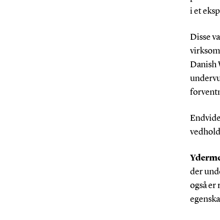
i et ek
Disse va
virksom
Danish 
undervu
forvent
Endvide
vedholde
Yderme
der und
også er
egenska