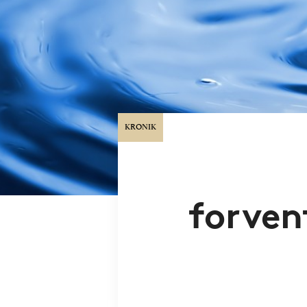
KRONIK
forven