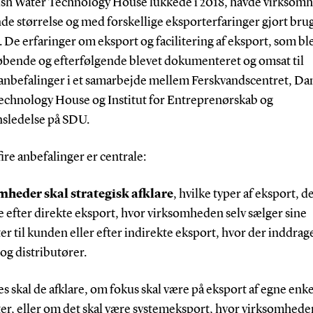
sh Water Technology House lukkede i 2018, havde virksomh
de størrelse og med forskellige eksporterfaringer gjort brug
. De erfaringer om eksport og facilitering af eksport, som ble
løbende og efterfølgende blevet dokumenteret og omsat til
anbefalinger i et samarbejde mellem Ferskvandscentret, Da
echnology House og Institut for Entreprenørskab og
nsledelse på SDU.
fire anbefalinger er centrale:
heder skal strategisk afklare
, hvilke typer af eksport, d
e efter direkte eksport, hvor virksomheden selv sælger sine
r til kunden eller efter indirekte eksport, hvor der inddrag
og distributører.
s skal de afklare, om fokus skal være på eksport af egne enke
er, eller om det skal være systemeksport, hvor virksomhede