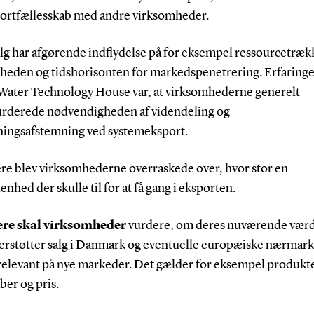
sportfællesskab med andre virksomheder.
lg har afgørende indflydelse på for eksempel ressourcetrækk
heden og tidshorisonten for markedspenetrering. Erfaringe
Water Technology House var, at virksomhederne generelt
rderede nødvendigheden af videndeling og
ningsafstemning ved systemeksport.
re blev virksomhederne overraskede over, hvor stor en
nhed der skulle til for at få gang i eksporten.
re skal virksomheder
vurdere, om deres nuværende værd
erstøtter salg i Danmark og eventuelle europæiske nærmark
 relevant på nye markeder. Det gælder for eksempel produkt
ber og pris.