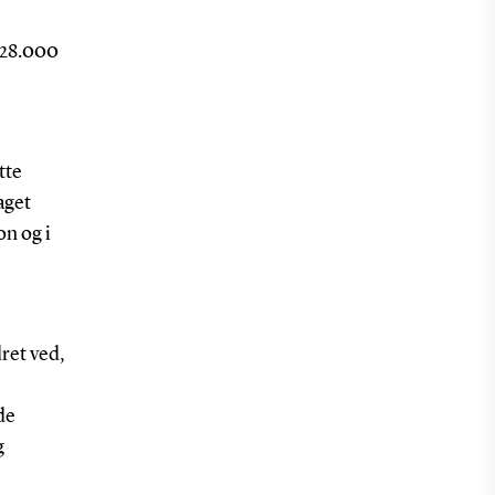
 28.000
tte
aget
on og i
ret ved,
de
g