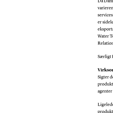
Da Dani
varieren
services
er side
eksport
Water T
Relatio
Særligt 
Virksom
Sigter d
produkte
agenter 
Ligelede
produkt