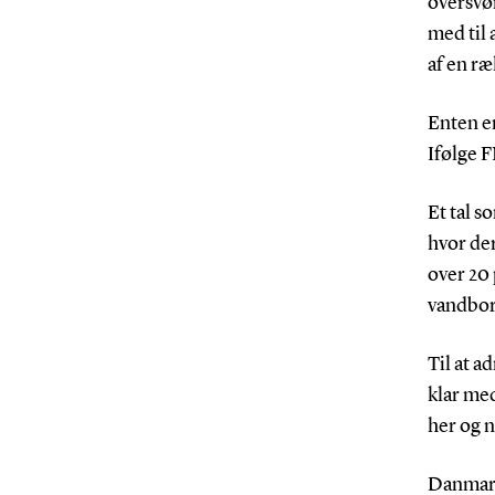
oversvøm
med til 
af en r
Enten er
Ifølge F
Et tal s
hvor der
over 20 
vandbor
Til at 
klar med
her og n
Danmarks