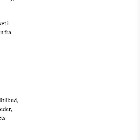
et i
n fra
itilbud,
eder,
ets