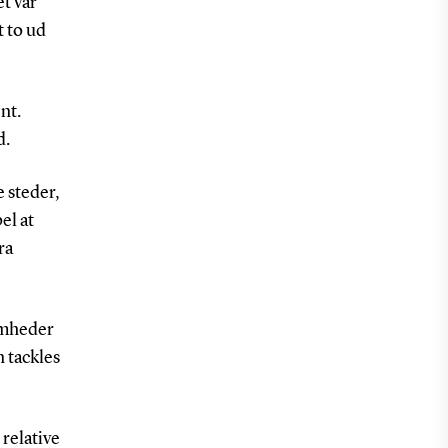
et var
t to ud
nt.
d.
e steder,
el at
ra
omheder
n tackles
 relative