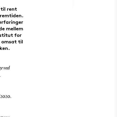
til rent
 fremtiden.
rfaringer
jde mellem
titut for
 omsat til
kken.
ge
ved
.
/2020.