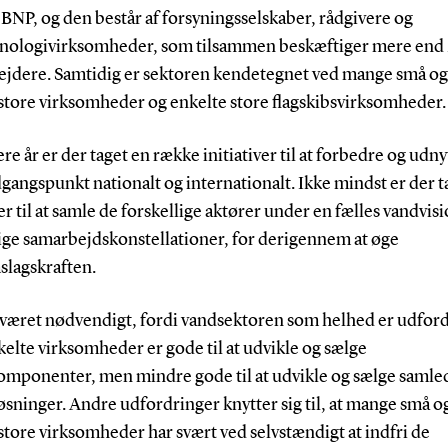
 BNP, og den består af forsyningsselskaber, rådgivere og
nologivirksomheder, som tilsammen beskæftiger mere end
jdere. Samtidig er sektoren kendetegnet ved mange små og
tore virksomheder og enkelte store flagskibsvirksomheder.
ere år er der taget en række initiativer til at forbedre og udny
gangspunkt nationalt og internationalt. Ikke mindst er der t
ver til at samle de forskellige aktører under en fælles vandvisi
lige samarbejdskonstellationer, for derigennem at øge
lagskraften.
 været nødvendigt, fordi vandsektoren som helhed er udford
kelte virksomheder er gode til at udvikle og sælge
omponenter, men mindre gode til at udvikle og sælge samle
sninger. Andre udfordringer knytter sig til, at mange små o
tore virksomheder har svært ved selvstændigt at indfri de