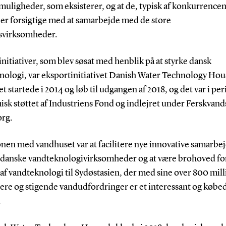
muligheder, som eksisterer, og at de, typisk af konkurrenc
 er forsigtige med at samarbejde med de store
bsvirksomheder.
 initiativer, som blev søsat med henblik på at styrke dansk
nologi, var eksportinitiativet Danish Water Technology Hou
vet startede i 2014 og løb til udgangen af 2018, og det var i pe
sk støttet af Industriens Fond og indlejret under Ferskvand
org.
nen med vandhuset var at facilitere nye innovative samarbe
danske vandteknologivirksomheder og at være brohoved fo
af vandteknologi til Sydøstasien, der med sine over 800 mil
ere og stigende vandudfordringer er et interessant og købed
.