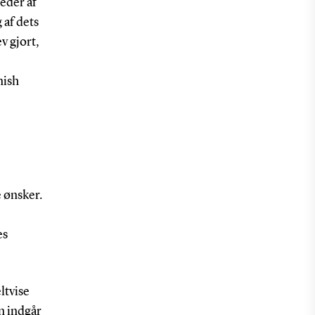
eder af
 af dets
v gjort,
nish
e ønsker.
es
ltvise
n indgår