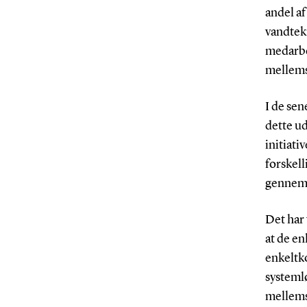
andel af
vandtek
medarbe
mellems
I de sen
dette ud
initiati
forskel
gennems
Det har
at de en
enkeltk
systemlø
mellems