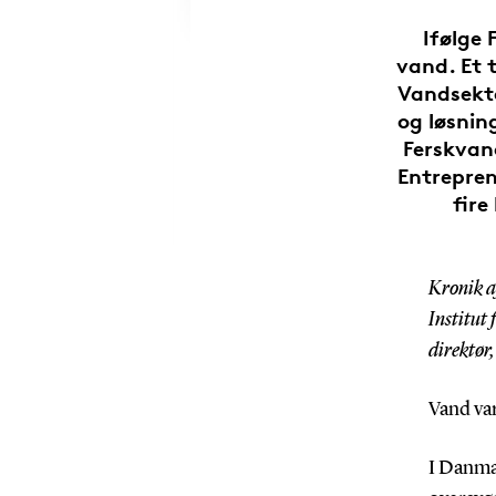
Ifølge 
vand. Et t
Vandsekt
og løsnin
Ferskvan
Entrepren
fire
Kronik a
Institut
direktør
Vand va
I Danma