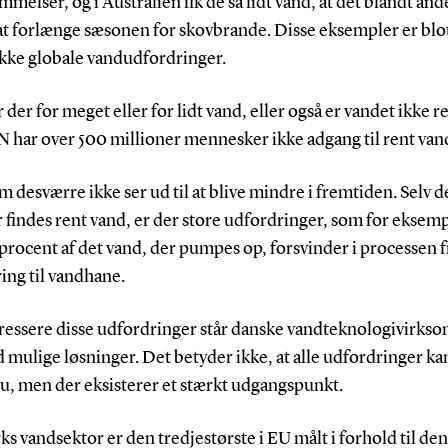
melser, og i Australien fik de så lidt vand, at det blandt and
at forlænge sæsonen for skovbrande. Disse eksempler er blo
ække globale vandudfordringer.
 der for meget eller for lidt vand, eller også er vandet ikke re
N har over 500 millioner mennesker ikke adgang til rent van
om desværre ikke ser ud til at blive mindre i fremtiden. Selv d
 findes rent vand, er der store udfordringer, som for eksemp
procent af det vand, der pumpes op, forsvinder i processen f
ing til vandhane.
adressere disse udfordringer står danske vandteknologivirks
 mulige løsninger. Det betyder ikke, at alle udfordringer ka
u, men der eksisterer et stærkt udgangspunkt.
 vandsektor er den tredjestørste i EU målt i forhold til den