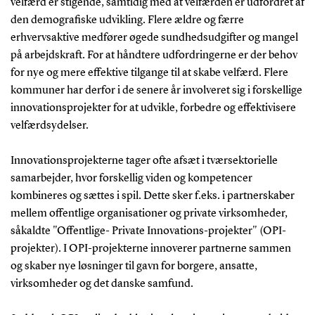
velfærd er stigende, samtidig med at velfærden er udfordret af
den demografiske udvikling. Flere ældre og færre
erhvervsaktive medfører øgede sundhedsudgifter og mangel
på arbejdskraft. For at håndtere udfordringerne er der behov
for nye og mere effektive tilgange til at skabe velfærd. Flere
kommuner har derfor i de senere år involveret sig i forskellige
innovationsprojekter for at udvikle, forbedre og effektivisere
velfærdsydelser.
Innovationsprojekterne tager ofte afsæt i tværsektorielle
samarbejder, hvor forskellig viden og kompetencer
kombineres og sættes i spil. Dette sker f.eks. i partnerskaber
mellem offentlige organisationer og private virksomheder,
såkaldte "Offentlige- Private Innovations-projekter" (OPI-
projekter). I OPI-projekterne innoverer partnerne sammen
og skaber nye løsninger til gavn for borgere, ansatte,
virksomheder og det danske samfund.