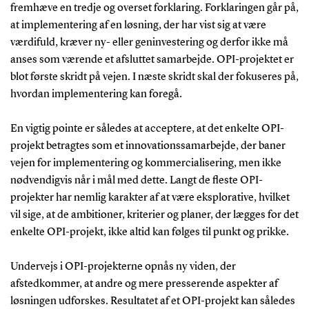
fremhæve en tredje og overset forklaring. Forklaringen går på,
at implementering af en løsning, der har vist sig at være
værdifuld, kræver ny- eller geninvestering og derfor ikke må
anses som værende et afsluttet samarbejde. OPI-projektet er
blot første skridt på vejen. I næste skridt skal der fokuseres på,
hvordan implementering kan foregå.
En vigtig pointe er således at acceptere, at det enkelte OPI-
projekt betragtes som et innovationssamarbejde, der baner
vejen for implementering og kommercialisering, men ikke
nødvendigvis når i mål med dette. Langt de fleste OPI-
projekter har nemlig karakter af at være eksplorative, hvilket
vil sige, at de ambitioner, kriterier og planer, der lægges for det
enkelte OPI-projekt, ikke altid kan følges til punkt og prikke.
Undervejs i OPI-projekterne opnås ny viden, der
afstedkommer, at andre og mere presserende aspekter af
løsningen udforskes. Resultatet af et OPI-projekt kan således