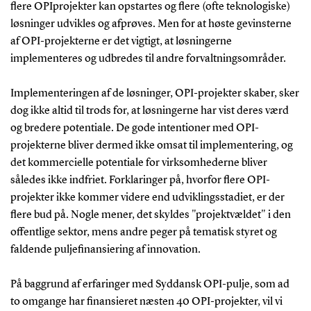
flere OPIprojekter kan opstartes og flere (ofte teknologiske)
løsninger udvikles og afprøves. Men for at høste gevinsterne
af OPI-projekterne er det vigtigt, at løsningerne
implementeres og udbredes til andre forvaltningsområder.
Implementeringen af de løsninger, OPI-projekter skaber, sker
dog ikke altid til trods for, at løsningerne har vist deres værd
og bredere potentiale. De gode intentioner med OPI-
projekterne bliver dermed ikke omsat til implementering, og
det kommercielle potentiale for virksomhederne bliver
således ikke indfriet. Forklaringer på, hvorfor flere OPI-
projekter ikke kommer videre end udviklingsstadiet, er der
flere bud på. Nogle mener, det skyldes "projektvældet" i den
offentlige sektor, mens andre peger på tematisk styret og
faldende puljefinansiering af innovation.
På baggrund af erfaringer med Syddansk OPI-pulje, som ad
to omgange har finansieret næsten 40 OPI-projekter, vil vi