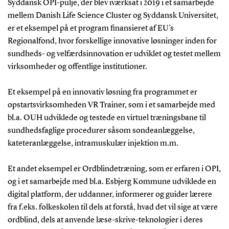
Syddansk OPI-pulje, der blev iværksat i 2019 i et samarbejde
mellem Danish Life Science Cluster og Syddansk Universitet,
er et eksempel på et program finansieret af EU’s
Regionalfond, hvor forskellige innovative løsninger inden for
sundheds- og velfærdsinnovation er udviklet og testet mellem
virksomheder og offentlige institutioner.
Et eksempel på en innovativ løsning fra programmet er
opstartsvirksomheden VR Trainer, som i et samarbejde med
bl.a. OUH udviklede og testede en virtuel træningsbane til
sundhedsfaglige procedurer såsom sondeanlæggelse,
kateteranlæggelse, intramuskulær injektion m.m.
Et andet eksempel er Ordblindetræning, som er erfaren i OPI,
og i et samarbejde med bl.a. Esbjerg Kommune udviklede en
digital platform, der uddanner, informerer og guider lærere
fra f.eks. folkeskolen til dels at forstå, hvad det vil sige at være
ordblind, dels at anvende læse-skrive-teknologier i deres