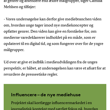
af genrer og afsendere end ældre målgrupper, siger Camilla
Mehlsen og tilføjer:
- Vores undersøgelse kan derfor give mediebranchen viden
om, hvordan unge tager imod nye mediekoncepter og
opfatter genrer. Den viden kan give en forståelse for, om
medierne varedeklarerer indholdet på en måde, som er
opdateret til en digital tid, og som fungerer over for de yngre
målgrupper.
Ud over at give et indblik i medieudviklingen fra de unges
perspektiv, er håbet, at undersøgelsen kan være et afsæt for at
revurdere de presseetiske regler.
Influencere – de nye mediehuse
Projektet skal kortlægge influencermarkedet i en
journalistisk kontekst med særligt fokus på, hvordan