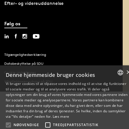
Efter- og videreuddannelse
Følg os
Tilgængelighedserklæring
Databeskyttelse på SDU
Cookie-indstillinger
Denne hjemmeside bruger cookies
Whistleblowerordning på SDU
Vi bruger cookies til at tilpasse vores indhold og til at vise dig funktioner
til sociale medier og til at analysere vores trafik. Vi deler også
DANISH
oplysninger om din brug af vores hjemmeside med vores partnere inden
for sociale medier og analysepartnere. Vores partnere kan kombinere
ENGLISH
disse data med andre oplysninger, du har givet dem, eller som de har
indsamlet fra din brug af deres tjenester. Se hvilke, inden du samtykker
DANISH
via "Vis detaljer" neden for.
Læs mere
NØDVENDIGE
TREDJEPARTSSTATISTIK