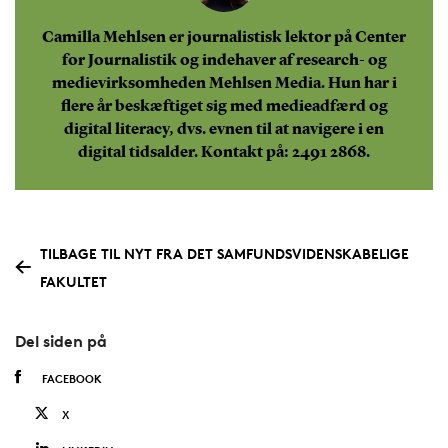
Camilla Mehlsen er journalistisk lektor på Center
for Journalistik og indehaver af research- og
medievirksomheden Mehlsen Media. Hun har i
flere år beskæftiget sig med medieadfærd og
digital literacy, dvs. evnen til at navigere i en
digital tidsalder. Kontakt på: 2491 2868.
TILBAGE TIL NYT FRA DET SAMFUNDSVIDENSKABELIGE
FAKULTET
Del siden på
FACEBOOK
X