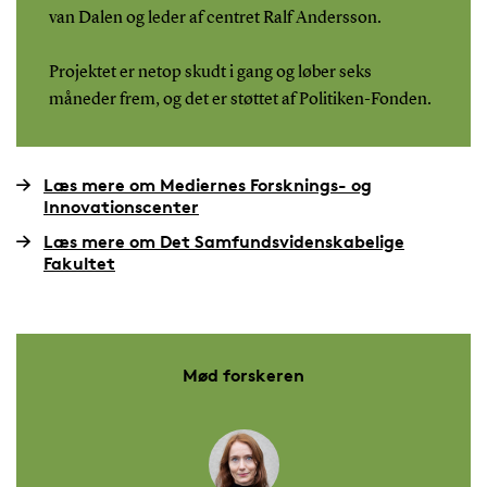
van Dalen og leder af centret Ralf Andersson.
Projektet er netop skudt i gang og løber seks
måneder frem, og det er støttet af Politiken-Fonden.
Læs mere om Mediernes Forsknings- og
Innovationscenter
Læs mere om Det Samfundsvidenskabelige
Fakultet
Mød forskeren