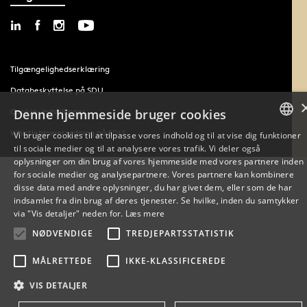
Tilgængelighedserklæring
Databeskyttelse på SDU
Denne hjemmeside bruger cookies
Cookie-indstillinger
Whistleblowerordning på SDU
Vi bruger cookies til at tilpasse vores indhold og til at vise dig funktioner
til sociale medier og til at analysere vores trafik. Vi deler også
DANISH
oplysninger om din brug af vores hjemmeside med vores partnere inden
for sociale medier og analysepartnere. Vores partnere kan kombinere
ENGLISH
disse data med andre oplysninger, du har givet dem, eller som de har
indsamlet fra din brug af deres tjenester. Se hvilke, inden du samtykker
DANISH
via "Vis detaljer" neden for.
Læs mere
NØDVENDIGE
TREDJEPARTSSTATISTIK
MÅLRETTEDE
IKKE-KLASSIFICEREDE
VIS DETALJER