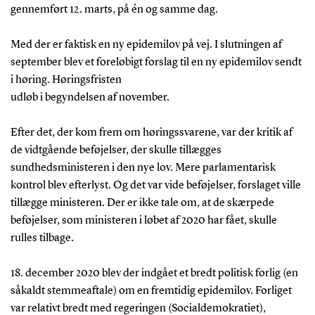
gennemført 12. marts, på én og samme dag.
Med der er faktisk en ny epidemilov på vej. I slutningen af
september blev et foreløbigt forslag til en ny epidemilov sendt
i høring. Høringsfristen
udløb i begyndelsen af november.
Efter det, der kom frem om høringssvarene, var der kritik af
de vidtgående beføjelser, der skulle tillægges
sundhedsministeren i den nye lov. Mere parlamentarisk
kontrol blev efterlyst. Og det var vide beføjelser, forslaget ville
tillægge ministeren. Der er ikke tale om, at de skærpede
beføjelser, som ministeren i løbet af 2020 har fået, skulle
rulles tilbage.
18. december 2020 blev der indgået et bredt politisk forlig (en
såkaldt stemmeaftale) om en fremtidig epidemilov. Forliget
var relativt bredt med regeringen (Socialdemokratiet),