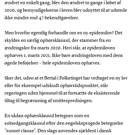
ændret en enkelt gang, blev den ændret to gange i løbet af
2020, og bemyndigelserne i loven blev udnyttet til at udstede
ikke mindre end 47 bekendtgørelser.
Men hvorfor egentlig forhandle om en ny epidemilov? Det
skyldes en særlig ophørsklausul, der stammer fra en
ændringslov fra marts 2020. Heri står, at epidemiloven
ophæves 1. marts 2021. Ikke bare ændringsloven med dens
øgede beføjelser – hele epidemiloven ophæves.
Sker det, uden at et flertal i Folketinget har vedtaget en ny lov
eller for eksempel udskudt ophørstidspunktet, står
regeringen uden hjemmel til at fortsætte de eksisterende
tiltag til begrænsning af smittespredningen.
En sådan ophørsklausul betegnes som en
solnedgangsklausul efter den engelsksprogede betegnelse
”sunset clause”. Den slags anvendes sjældent i dansk