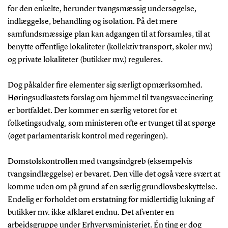
for den enkelte, herunder tvangsmæssig undersøgelse,
indlæggelse, behandling og isolation. På det mere
samfundsmæssige plan kan adgangen til at forsamles, til at
benytte offentlige lokaliteter (kollektiv transport, skoler mv.)
og private lokaliteter (butikker mv.) reguleres.
Dog påkalder fire elementer sig særligt opmærksomhed.
Høringsudkastets forslag om hjemmel til tvangsvaccinering
er bortfaldet. Der kommer en særlig vetoret for et
folketingsudvalg, som ministeren ofte er tvunget til at spørge
(øget parlamentarisk kontrol med regeringen).
Domstolskontrollen med tvangsindgreb (eksempelvis
tvangsindlæggelse) er bevaret. Den ville det også være svært at
komme uden om på grund af en særlig grundlovsbeskyttelse.
Endelig er forholdet om erstatning for midlertidig lukning af
butikker mv. ikke afklaret endnu. Det afventer en
arbejdsgruppe under Erhvervsministeriet. Én ting er dog