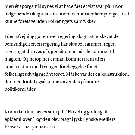
Men ét spørgsmål synes vi at have fået et vist svar på: Hvor
indgribende tiltag skal en sundhedsminister bemyndiges til at
kunne foretage uden Folketingets samtykke?
I den afvejning gør enhver regering klogt i at huske, at de
bemyndigelser, en regering har skrabet sammen i egen
regeringstid, arves af oppositionen, når de kommer til
magten. Og netop her er man kommet frem til en
konstruktion med tvungen forelæggelse for et
folketingsudvalg med vetoret. Måske var det en konstruktion,
der med fordel også kunne anvendes på andre
politikområder.
Kronikken kan læses som pdf
"Farvel og goddag til
epidemiloven"
, og den blev bragt i Jysk Fynske Mediers
Erhverv+, 14. januar 2021