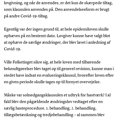
lovgivning, og når de anvendes, er det kun de skærpede tiltag,
som klausulen anvendes på. Den anvendelsesform er brugt
på andre Covid-19-tiltag.
Egentlig var der ingen grund til, at hele epidemiloven skulle
ophæves på en bestemt dato. Lovgiver kunne have valgt blot
at ophæve de særlige ændringer, der blev lavet i anledning af
Covid-19.
Ville Folketinget sikre sig, at hele loven med tilhørende
bekendtgørelser blev taget op til generel revision, kunne man i
stedet have indsat en evalueringsklausul, hvorefter loven efter
en given periode skulle tages op til fornyet overvejelse.
Måske var solnedgangsklausulen et udtryk for hastværk? I al
fald blev den pågældende ændringslov vedtaget efter en
særlig hasteprocedure. 1. behandling, 2. behandling,
tillægsbetænkning og tredjebehandling – al sammen blev