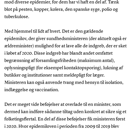
mod diverse epidemier, for dem har vi haft en del af. Tænk
blot på pesten, kopper, kolera, den spanske syge, polio og
tuberkulose.
Med hjemmel til lidt af hvert. Det er den gældende
epidemilov, der giver sundhedsministeren (der aktuelt også er
ældreminister) mulighed for at lave alle de indgreb, der er sket
i løbet af 2020. Disse indgreb har blandt andet omfattet
begrænsning af forsamlingsfriheden (maksimum antal),
oplysningspligt (for eksempel kontaktopsporing), lukning af
butikker og institutioner samt meldepligt for læger.
Ministeren kan også anvende tvang med hensyn til isolation,
indlæggelse og vaccination.
Det er meget vide beføjelser at overlade til en minister, som
dermed kan indføre sådanne tiltag uden konkret at sikre sig et
folketingsflertal. En del af disse beføjelser fik ministeren først
i 2020. Hvor epidemiloven i perioden fra 2009 til 2019 blev