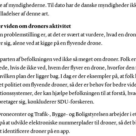
se af myndighederne. Til dato har de danske myndigheder ikk
lladelser af denne art.
 viden om droners aktivitet
 problemstilling er, at det er svært at vurdere, hvad en dro
r sig, alene ved at kigge på en flyvende drone.
parten af befolkningen ved ikke så meget om droner. Folk er
e, hvis de ikke ved, hvem der flyver en drone, hvorfor den 
hvilken plan der ligger bag. I dag er der eksempler på, at folk
t politiet om flyvende droner, så der er behov for bedre vid
ionssystemer, der kan hjælpe befolkningen til at forstå, hv
oretager sig, konkluderer SDU-forskeren.
onecenter og Trafik-, Bygge- og Boligstyrelsen arbejder i e
på at udvikle elektroniske nummerplader til droner, så det b
t identificere droner på en app.