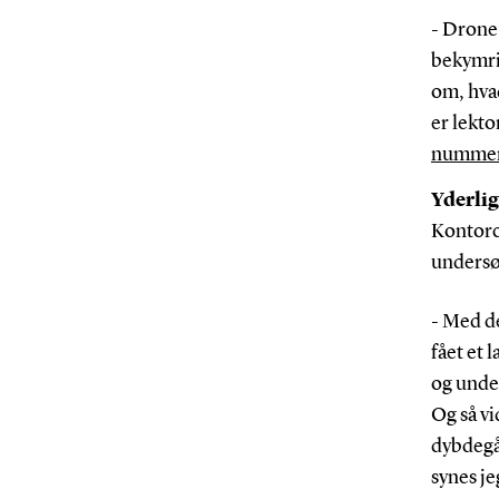
- Drone
bekymrin
om, hvad
er lekto
nummer
Yderlig
Kontorch
undersø
- Med d
fået et 
og unde
Og så vi
dybdegåe
synes je