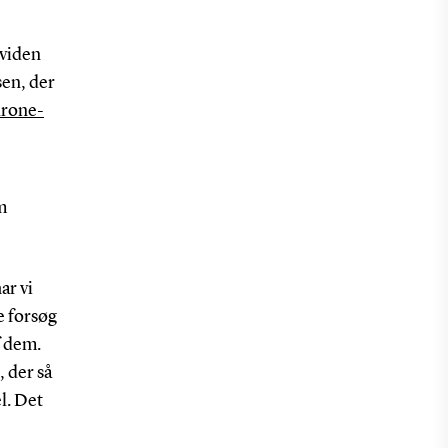
 viden
sen, der
drone-
m
ar vi
e forsøg
f dem.
, der så
l. Det