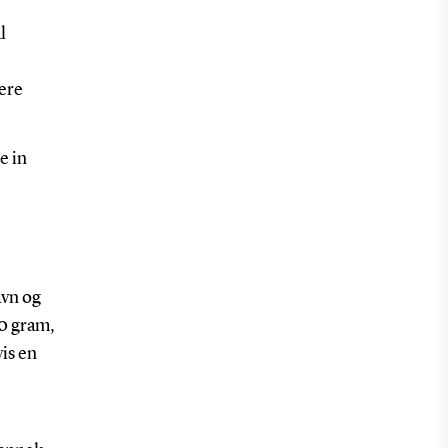
l
lere
e in
avn og
50 gram,
is en