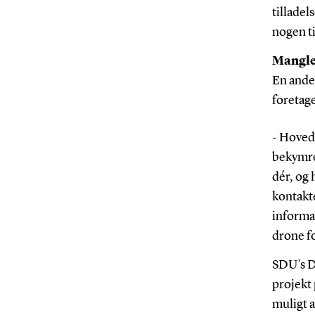
tilladel
nogen ti
Mangler
En anden
foretage
- Hoved
bekymred
dér, og 
kontakte
informat
drone f
SDU’s Dr
projekt 
muligt a