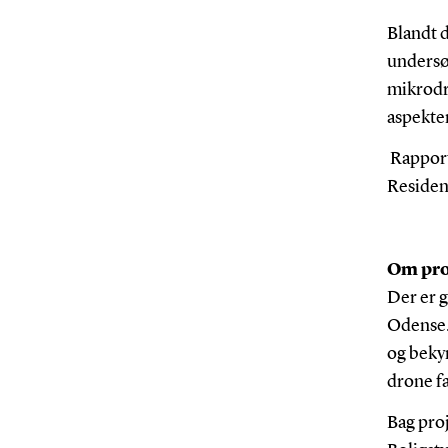
Blandt d
undersø
mikrodro
aspekter
Rapport
Resident
Om pro
Der er 
Odense.
og beky
drone f
Bag proj