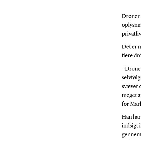
Droner 
oplysni
privatliv
Det er n
flere d
- Droner
selvfølg
svæver o
meget af
for Mar
Han har 
indsigt 
gennemf