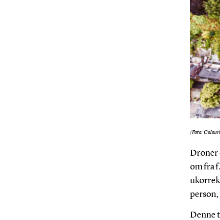
(Foto: Colour
Droner 
om fra f
ukorrekt
person,
Denne t