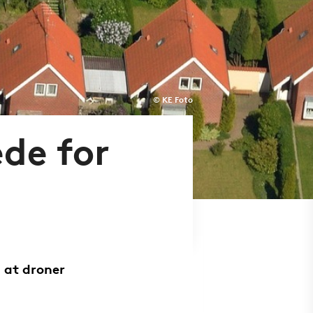
© KE Foto
de for
, at droner