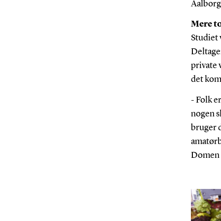
Aalborg 
Mere to
Studiet 
Deltager
private
det kom
- Folk e
nogen s
bruger d
amatørb
Domen 