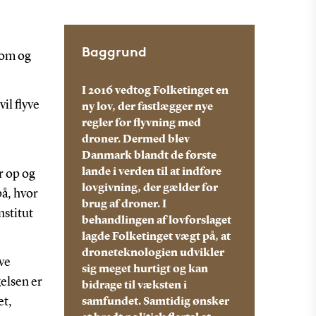
Baggrund
dom og
I 2016 vedtog Folketinget en
il flyve
ny lov, der fastlægger nye
regler for flyvning med
droner. Dermed blev
Danmark blandt de første
lande i verden til at indføre
r op og
lovgivning, der gælder for
på, hvor
brug af droner. I
nstitut
behandlingen af lovforslaget
lagde Folketinget vægt på, at
droneteknologien udvikler
ve
sig meget hurtigt og kan
elsen er
bidrage til væksten i
et,
samfundet. Samtidig ønsker