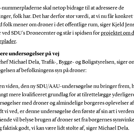
-nummerpladerne skal netop bidrage til at adressere de
ger, folk har. Det har derfor stor værdi, at vi nu får konkret
 folk mener om droner i det offentlige rum, siger Kjeld Jen
r ved SDU’s Dronecenter og står i spidsen for
projektet om 
plader
.
ere undersøgelser på vej
ef Michael Dela, Trafik-, Bygge- og Boligstyrelsen, siger o
gelsen af befolkningens syn på droner:
en viden, den ny SDU/AAU-undersøgelse nu bringer frem, h
langt mere kvalificeret grundlag for at tilrettelægge yderliger
rsøgelser med droner og almindelige borgeres oplevelser a
dt vi ved, er denne undersøgelse den første af sin art i verden
nde vil belyse brugen af droner set fra borgernes synsvinke
g faktisk godt, vi kan være lidt stolte af, siger Michael Dela.