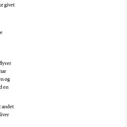
e givet
ne
flyver
 har
en og
ad en
t andet
liver