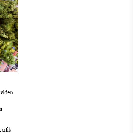
 viden
en
cifik