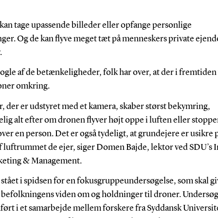
kan tage upassende billeder eller opfange personlige
nger. Og de kan flyve meget tæt på menneskers private ejen
.
ogle af de betænkeligheder, folk har over, at der i fremtiden v
roner omkring.
, der er udstyret med et kamera, skaber størst bekymring,
elig alt efter om dronen flyver højt oppe i luften eller stoppe
ver en person. Det er også tydeligt, at grundejere er usikre 
 luftrummet de ejer, siger Domen Bajde, lektor ved SDU’s I
keting & Management.
stået i spidsen for en fokusgruppeundersøgelse, som skal gi
i befolkningens viden om og holdninger til droner. Undersøg
ørt i et samarbejde mellem forskere fra Syddansk Universit