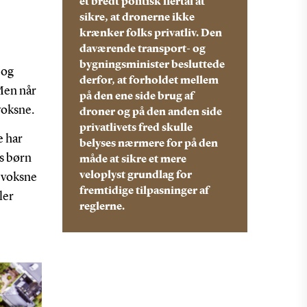
et bredt politisk flertal at
sikre, at dronerne ikke
krænker folks privatliv. Den
daværende transport- og
bygningsminister besluttede
 og
derfor, at forholdet mellem
Men når
på den ene side brug af
voksne.
droner og på den anden side
privatlivets fred skulle
e har
belyses nærmere for på den
s børn
måde at sikre et mere
veloplyst grundlag for
m voksne
fremtidige tilpasninger af
ler
reglerne.