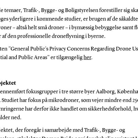
e temaer, Trafik-, Bygge- og Boligstyrelsen forestiller sig ska
ges yderligere i kommende studier, er brugen af de såkaldte
ner – altså helt små droner – i bymæssig bebyggelse samt f
 af den professionelle droneflyvning i byerne.
en ”General Public’s Privacy Concerns Regarding Drone Us
ial and Public Areas” er tilgængelig
her
.
jektet
gennemført fokusgrupper i tre større byer Aalborg, Københ
 Studiet har fokus på mikrodroner, som vejer mindre end 2
mringerne har derfor ikke handlet om sikkerhedsforhold, hv
alder ned.
ektet, der foregår i samarbejde med Trafik-, Bygge- og