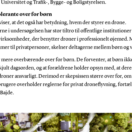
Universitet og Trafik-, Bygge- og Boligstyrelsen.
lerante over for børn
viser, at det også har betydning, hvem der styrer en drone.
ne i undersøgelsen har stor tiltro til offentlige institutioner
 virksomheder, der benytter droner i professionelt øjemed. 
mer til privatpersoner, skelner deltagerne mellem børn og 
r mere overbærende over for børn. De forventer, at børn ikk
kjult dagsorden, og at forældrene holder opsyn med, at dere
roner ansvarligt. Derimod er skepsissen større over for, o
rugere overholder reglerne for privat droneflyvning, fortæl
Bajde.