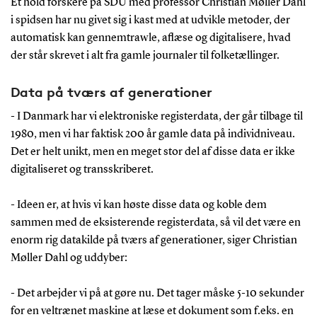
Et hold forskere på SDU med professor Christian Møller Dahl
i spidsen har nu givet sig i kast med at udvikle metoder, der
automatisk kan gennemtrawle, aflæse og digitalisere, hvad
der står skrevet i alt fra gamle journaler til folketællinger.
Data på tværs af generationer
- I Danmark har vi elektroniske registerdata, der går tilbage til
1980, men vi har faktisk 200 år gamle data på individniveau.
Det er helt unikt, men en meget stor del af disse data er ikke
digitaliseret og transskriberet.
- Ideen er, at hvis vi kan høste disse data og koble dem
sammen med de eksisterende registerdata, så vil det være en
enorm rig datakilde på tværs af generationer, siger Christian
Møller Dahl og uddyber:
- Det arbejder vi på at gøre nu. Det tager måske 5-10 sekunder
for en veltrænet maskine at læse et dokument som f.eks. en