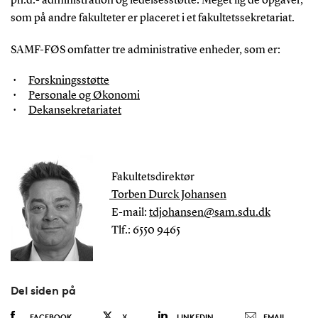
ph.d.- administration og ledelsesstøtte. Meget lig de opgaver,
som på andre fakulteter er placeret i et fakultetssekretariat.
SAMF-FØS omfatter tre administrative enheder, som er:
Forskningsstøtte
Personale og Økonomi
Dekansekretariatet
Fakultetsdirektør
Torben Durck Johansen
E-mail:
tdjohansen@sam.sdu.dk
Tlf.: 6550 9465
Del siden på
FACEBOOK
X
LINKEDIN
EMAIL