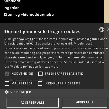
Kandidat
Ingeniør
Efter- og videreuddannelse
Denne hjemmeside bruger cookies
Følg os
Vi bruger cookies til at tilpasse vores indhold og til at vise dig funktioner
til sociale medier og til at analysere vores trafik. Vi deler også
DANISH
oplysninger om din brug af vores hjemmeside med vores partnere inden
for sociale medier og analysepartnere. Vores partnere kan kombinere
ENGLISH
disse data med andre oplysninger, du har givet dem, eller som de har
Tilgængelighedserklæring
indsamlet fra din brug af deres tjenester. Se hvilke, inden du samtykker
Databeskyttelse på SDU
DANISH
via "Vis detaljer" neden for.
Læs mere
Cookie-indstillinger
NØDVENDIGE
TREDJEPARTSSTATISTIK
Whistleblowerordning på SDU
MÅLRETTEDE
IKKE-KLASSIFICEREDE
VIS DETALJER
AFVIS ALLE
ACCEPTER ALLE