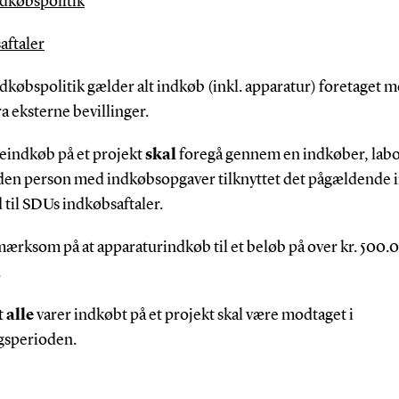
dkøbspolitik
aftaler
købspolitik gælder alt indkøb (inkl. apparatur) foretaget 
a eksterne bevillinger.
eindkøb på et projekt
skal
foregå gennem en indkøber, lab
nden person med indkøbsopgaver tilknyttet det pågældende in
til SDUs indkøbsaftaler.
ærksom på at apparaturindkøb til et beløb på over kr. 500.0
.
 alle
varer indkøbt på et projekt skal være modtaget i
ngsperioden.