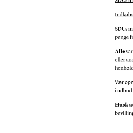
SDUs in
Indkøbs
SDUs ind
penge fr
Alle
var
eller a
henhold 
Vær opm
i udbud
Husk at
bevilli
___