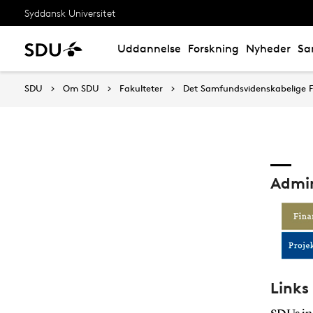
Syddansk Universitet
Uddannelse
Forskning
Nyheder
Sa
SDU
Om SDU
Fakulteter
Det Samfundsvidenskabelige F
Admin
Links