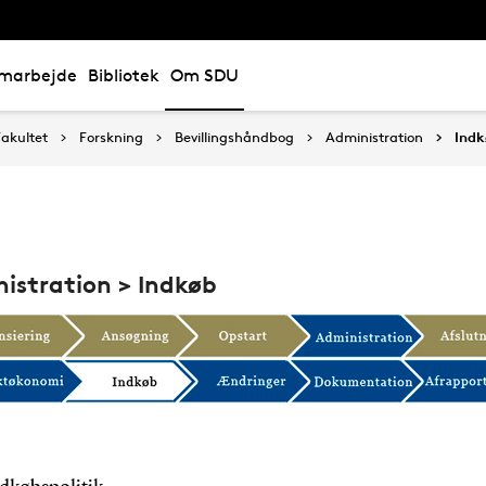
marbejde
Bibliotek
Om SDU
akultet
Forskning
Bevillingshåndbog
Administration
Ind
istration > Indkøb