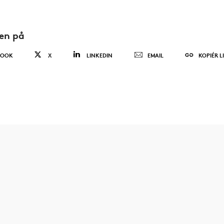
den på
BOOK
X
LINKEDIN
EMAIL
KOPIÉR L