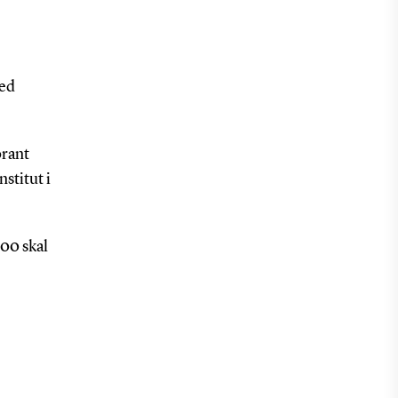
med
orant
stitut i
00 skal