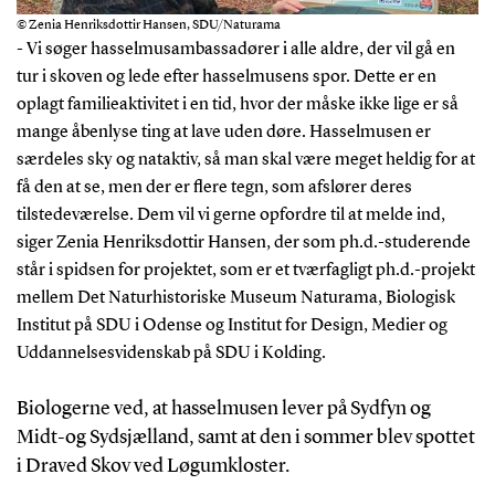
© Zenia Henriksdottir Hansen, SDU/Naturama
- Vi søger hasselmusambassadører i alle aldre, der vil gå en
tur i skoven og lede efter hasselmusens spor. Dette er en
oplagt familieaktivitet i en tid, hvor der måske ikke lige er så
mange åbenlyse ting at lave uden døre. Hasselmusen er
særdeles sky og nataktiv, så man skal være meget heldig for at
få den at se, men der er flere tegn, som afslører deres
tilstedeværelse. Dem vil vi gerne opfordre til at melde ind,
siger Zenia Henriksdottir Hansen, der som ph.d.-studerende
står i spidsen for projektet, som er et tværfagligt ph.d.-projekt
mellem Det Naturhistoriske Museum Naturama, Biologisk
Institut på SDU i Odense og Institut for Design, Medier og
Uddannelsesvidenskab på SDU i Kolding.
Biologerne ved, at hasselmusen lever på Sydfyn og
Midt-og Sydsjælland, samt at den i sommer blev spottet
i Draved Skov ved Løgumkloster.