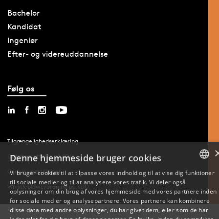
Bachelor
Kandidat
Ingeniør
Efter- og videreuddannelse
Følg os
Tilgængelighedserklæring
Denne hjemmeside bruger cookies
Databeskyttelse på SDU
Cookie-indstillinger
Vi bruger cookies til at tilpasse vores indhold og til at vise dig funktioner
til sociale medier og til at analysere vores trafik. Vi deler også
DANISH
Whistleblowerordning på SDU
oplysninger om din brug af vores hjemmeside med vores partnere inden
for sociale medier og analysepartnere. Vores partnere kan kombinere
ENGLISH
disse data med andre oplysninger, du har givet dem, eller som de har