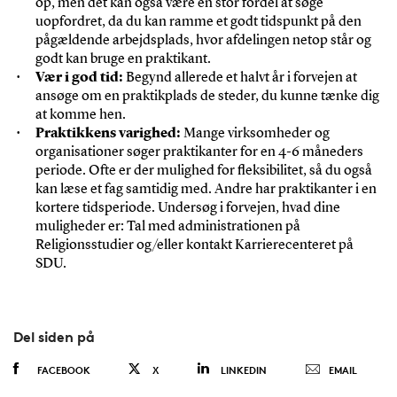
op, men det kan også være en stor fordel at søge
uopfordret, da du kan ramme et godt tidspunkt på den
pågældende arbejdsplads, hvor afdelingen netop står og
godt kan bruge en praktikant.
Vær i god tid:
Begynd allerede et halvt år i forvejen at
ansøge om en praktikplads de steder, du kunne tænke dig
at komme hen.
Praktikkens varighed:
Mange virksomheder og
organisationer søger praktikanter for en 4-6 måneders
periode. Ofte er der mulighed for fleksibilitet, så du også
kan læse et fag samtidig med. Andre har praktikanter i en
kortere tidsperiode. Undersøg i forvejen, hvad dine
muligheder er: Tal med administrationen på
Religionsstudier og/eller kontakt Karrierecenteret på
SDU.
Del siden på
FACEBOOK
X
LINKEDIN
EMAIL