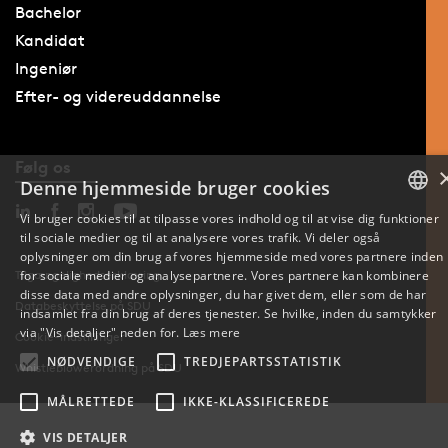
Bachelor
Kandidat
Ingeniør
Efter- og videreuddannelse
Følg os
Denne hjemmeside bruger cookies
Vi bruger cookies til at tilpasse vores indhold og til at vise dig funktioner
til sociale medier og til at analysere vores trafik. Vi deler også
DANISH
oplysninger om din brug af vores hjemmeside med vores partnere inden
Tilgængelighedserklæring
for sociale medier og analysepartnere. Vores partnere kan kombinere
ENGLISH
disse data med andre oplysninger, du har givet dem, eller som de har
Databeskyttelse på SDU
indsamlet fra din brug af deres tjenester. Se hvilke, inden du samtykker
DANISH
via "Vis detaljer" neden for.
Læs mere
Cookie-indstillinger
NØDVENDIGE
TREDJEPARTSSTATISTIK
Whistleblowerordning på SDU
MÅLRETTEDE
IKKE-KLASSIFICEREDE
VIS DETALJER