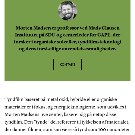
Morten Madsen er professor ved Mads Clausen
Instituttet på SDU og centerleder for CAPE, der
forsker i organiske solceller, tyndfilmsteknologi
og dens forskellige anvendelsesmuligheder.
KONTAKT
Tyndfilm baseret på metal oxid, hybride eller organiske
materialer er i fokus, og energiteknologierne, som udvikles i
Morten Madsens nye center, baserer sig på netop disse
tyndfilm. Den ”tynde” del refererer til tykkelsen af materialet,
der danner filmen, som kan være så tynd som 100 nanometer