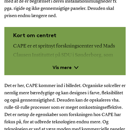
med at de er begrænset i deres installationsmuligheder fx
pga. rigide og ikke gennemsigtige paneler. Desuden skal
prisen endnu længere ned.
Kort om centret
CAPE er et spritnyt forskningscenter ved Mads
Clausen Instituttet på SDU i Sønderborg, som
skal levere banebrydende forskning inden for
Vis mere
organiske solceller ved hjælp af
tyndfilmsteknologi, samt forske og udvikle
Det er her, CAPE kommer ind i billedet. Organiske solceller er
teknologier til energilagring og grøn brint ved
nemlig mere bæredygtige og kan designes i farve, fleksibilitet
hjælp af tyndfilmsteknologien. CAPE står for
og også gennemsigtighed. Desuden kan de opskaleres vha.
rulle-til-rulle processer som er meget omkostningseffektive.
Centre for Advanced Photovoltaics and Thin-
Det er netop de egenskaber som forskningen hos CAPE har
film Energy Devices.
Du finder centrets
fokus på, for at udbrede teknologien endnu mere. Og
hjemmeside her
. Du kan læse mere om Morten
teknologien er ved at være moden med kommercielle paneler