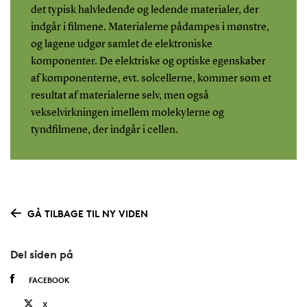
det typisk halvledende og ledende materialer, der
indgår i filmene. Materialerne pådampes i mønstre,
og lagene udgør samlet de elektroniske
komponenter. De elektriske og optiske egenskaber
af komponenterne, evt. solcellerne, kommer som et
resultat af materialerne selv, men også
vekselvirkningen imellem molekylerne og
tyndfilmene, der indgår i cellen.
GÅ TILBAGE TIL NY VIDEN
Del siden på
FACEBOOK
X