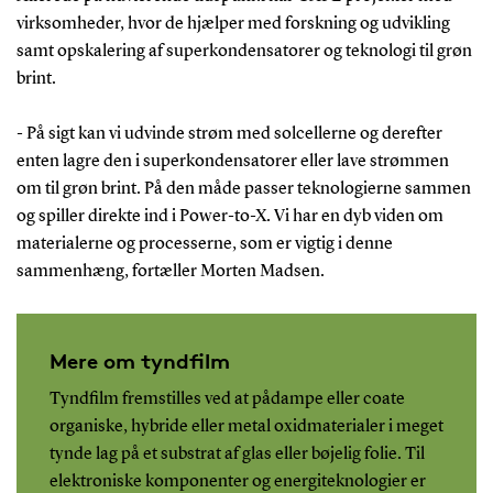
virksomheder, hvor de hjælper med forskning og udvikling
samt opskalering af superkondensatorer og teknologi til grøn
brint.
- På sigt kan vi udvinde strøm med solcellerne og derefter
enten lagre den i superkondensatorer eller lave strømmen
om til grøn brint. På den måde passer teknologierne sammen
og spiller direkte ind i Power-to-X. Vi har en dyb viden om
materialerne og processerne, som er vigtig i denne
sammenhæng, fortæller Morten Madsen.
Mere om tyndfilm
Tyndfilm fremstilles ved at pådampe eller coate
organiske, hybride eller metal oxidmaterialer i meget
tynde lag på et substrat af glas eller bøjelig folie. Til
elektroniske komponenter og energiteknologier er