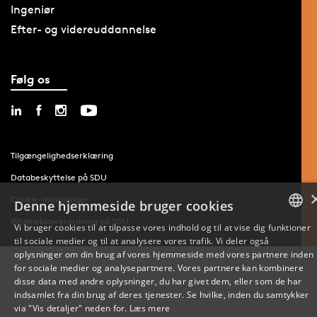
Ingeniør
Efter- og videreuddannelse
Følg os
Tilgængelighedserklæring
Databeskyttelse på SDU
Cookie-indstillinger
Denne hjemmeside bruger cookies
Whistleblowerordning på SDU
Vi bruger cookies til at tilpasse vores indhold og til at vise dig funktioner
til sociale medier og til at analysere vores trafik. Vi deler også
DANISH
oplysninger om din brug af vores hjemmeside med vores partnere inden
for sociale medier og analysepartnere. Vores partnere kan kombinere
ENGLISH
disse data med andre oplysninger, du har givet dem, eller som de har
indsamlet fra din brug af deres tjenester. Se hvilke, inden du samtykker
DANISH
via "Vis detaljer" neden for.
Læs mere