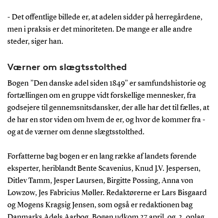
- Det offentlige billede er, at adelen sidder på herregårdene,
men i praksis er det minoriteten. De mange er alle andre
steder, siger han.
Værner om slægtsstolthed
Bogen ”Den danske adel siden 1849” er samfundshistorie og
fortællingen om en gruppe vidt forskellige mennesker, fra
godsejere til gennemsnitsdansker, der alle har det til fælles, at
de har en stor viden om hvem de er, og hvor de kommer fra -
og at de værner om denne slægtsstolthed.
Forfatterne bag bogen er en lang række af landets førende
eksperter, heriblandt Bente Scavenius, Knud J.V. Jespersen,
Ditlev Tamm, Jesper Laursen, Birgitte Possing, Anna von
Lowzow, Jes Fabricius Møller. Redaktørerne er Lars Bisgaard
og Mogens Kragsig Jensen, som også er redaktionen bag
Danmarks Adels Aarbog. Bogen udkom 27.april, og 2. oplag