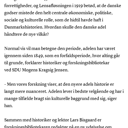
forrettigheder, og Lensafløsningen i 1919 betød, at de danske
godser mistede den helt centrale økonomiske, politiske,
sociale og kulturelle rolle, som de hidtil havde haft i
Danmarkshistorien. Hvordan skulle den danske adel
håndtere de nye vilkår?
Normal vis vil man betegne den periode, adelen har været
igennem siden 1849, som en forfaldsperiode, hvor alting går
til grunde, forklarer historiker og forskningsbibliotekar
ved SDU Mogens Kragsig Jensen.
- Men vores forskning viser, at den nyere adels historie er
langt mere nuanceret. Adelen lever i bedste velgående og har i
mange tilfælde bragt sin kulturelle baggrund med sig, siger
han.
Sammen med historiker og lektor Lars Bisgaard er
forskningsbibliotekaren redaktør på en ny udgivelse om