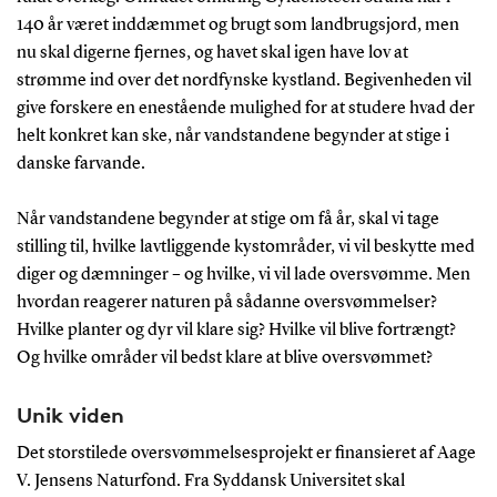
140 år været inddæmmet og brugt som landbrugsjord, men
nu skal digerne fjernes, og havet skal igen have lov at
strømme ind over det nordfynske kystland. Begivenheden vil
give forskere en enestående mulighed for at studere hvad der
helt konkret kan ske, når vandstandene begynder at stige i
danske farvande.
Når vandstandene begynder at stige om få år, skal vi tage
stilling til, hvilke lavtliggende kystområder, vi vil beskytte med
diger og dæmninger – og hvilke, vi vil lade oversvømme. Men
hvordan reagerer naturen på sådanne oversvømmelser?
Hvilke planter og dyr vil klare sig? Hvilke vil blive fortrængt?
Og hvilke områder vil bedst klare at blive oversvømmet?
Unik viden
Det storstilede oversvømmelsesprojekt er finansieret af Aage
V. Jensens Naturfond. Fra Syddansk Universitet skal