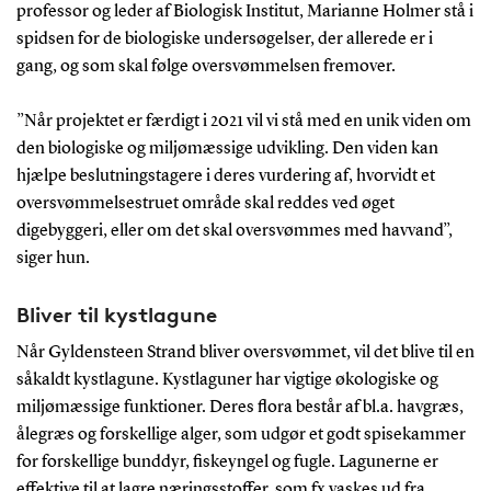
professor og leder af Biologisk Institut, Marianne Holmer stå i
spidsen for de biologiske undersøgelser, der allerede er i
gang, og som skal følge oversvømmelsen fremover.
”Når projektet er færdigt i 2021 vil vi stå med en unik viden om
den biologiske og miljømæssige udvikling. Den viden kan
hjælpe beslutningstagere i deres vurdering af, hvorvidt et
oversvømmelsestruet område skal reddes ved øget
digebyggeri, eller om det skal oversvømmes med havvand”,
siger hun.
Bliver til kystlagune
Når Gyldensteen Strand bliver oversvømmet, vil det blive til en
såkaldt kystlagune. Kystlaguner har vigtige økologiske og
miljømæssige funktioner. Deres flora består af bl.a. havgræs,
ålegræs og forskellige alger, som udgør et godt spisekammer
for forskellige bunddyr, fiskeyngel og fugle. Lagunerne er
effektive til at lagre næringsstoffer, som fx vaskes ud fra