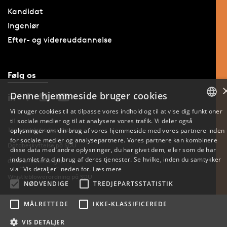
Kandidat
Ingeniør
Efter- og videreuddannelse
Følg os
Denne hjemmeside bruger cookies
Vi bruger cookies til at tilpasse vores indhold og til at vise dig funktioner
til sociale medier og til at analysere vores trafik. Vi deler også
DANISH
Tilgængelighedserklæring
oplysninger om din brug af vores hjemmeside med vores partnere inden
for sociale medier og analysepartnere. Vores partnere kan kombinere
ENGLISH
Databeskyttelse på SDU
disse data med andre oplysninger, du har givet dem, eller som de har
indsamlet fra din brug af deres tjenester. Se hvilke, inden du samtykker
Cookie-indstillinger
DANISH
via "Vis detaljer" neden for.
Læs mere
Whistleblowerordning på SDU
NØDVENDIGE
TREDJEPARTSSTATISTIK
MÅLRETTEDE
IKKE-KLASSIFICEREDE
VIS DETALJER