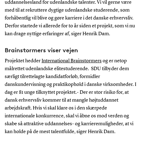
uddannelsesland for udenlandske talenter. Vi vil gerne være
med til at rekruttere dygtige udenlandske studerende, som
forhåbentlig vil blive og gøre karriere i det danske erhvervsliv.
Derfor startede vi allerede for to år siden et projekt, som vi nu
kan drage nyttige erfaringer af, siger Henrik Dam.
Brainstormers viser vejen
Projektet hedder
International Brainstormers
og er netop
målrettet udenlandske elitestuderende. SDU tilbyder dem
særligt tilrettelagte kandidatforløb, formidler
danskundervisning og praktikophold i danske virksomheder. I
dag er 81 unge tilknyttet projektet.- Der er stor risiko for, at
dansk erhvervsliv kommer til at mangle højtuddannet
arbejdskraft. Hvis vi skal klare os i den skærpede
internationale konkurrence, skal vi åbne os mod verden og
skabe så attraktive uddannelses- og karrieremuligheder, at vi
kan holde på de mest talentfulde, siger Henrik Dam.