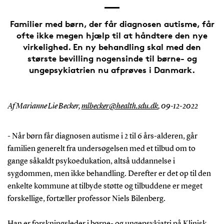
Familier med børn, der får diagnosen autisme, får
ofte ikke megen hjælp til at håndtere den nye
virkelighed. En ny behandling skal med den
største bevilling nogensinde til børne- og
ungepsykiatrien nu afprøves i Danmark.
Af Marianne Lie Becker,
mlbecker@health.sdu.dk
,
09-12-2022
- Når børn får diagnosen autisme i 2 til 6 års-alderen, går
familien generelt fra undersøgelsen med et tilbud om to
gange såkaldt psykoedukation, altså uddannelse i
sygdommen, men ikke behandling. Derefter er det op til den
enkelte kommune at tilbyde støtte og tilbuddene er meget
forskellige, fortæller professor Niels Bilenberg.
Han er forskningsleder i børne- og ungepsykiatri på Klinisk